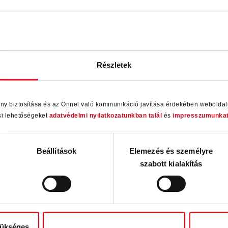
ászáró szakszervíz
Részletek
ény biztosítása és az Önnel való kommunikáció javítása érdekében webolda
si lehetőségeket
adatvédelmi nyilatkozatunkban talál
és
impresszumunka
Beállítások
Elemezés és személyre
szabott kialakítás
zükséges