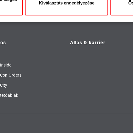
Kiválasztás engedélyezése
Ös
tos
Állás & karrier
Inside
 Con Orders
City
tetőablak