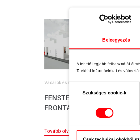
Nyíl
Beleegyezés
A lehető legjobb felhasználói élm
További információkat és választá
Vásárok és rendezvények
24.03.2026
Hozzájárulás
Szükséges cookie-k
kiválasztása
FENSTERBAU
FRONTALE 2026
Tovább olvasom...
Csak technikai okokból s