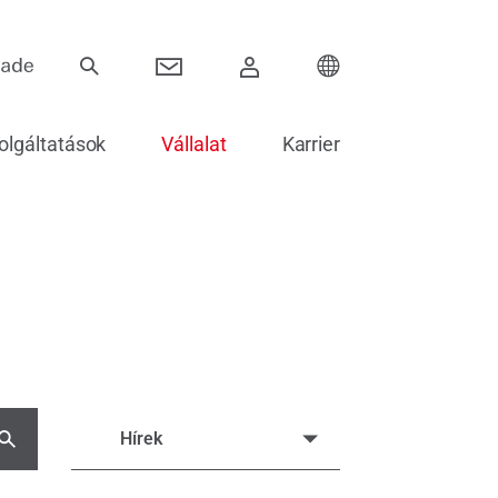
olgáltatások
Vállalat
Karrier
Pántok
ok
Toló rendszerek
Elektronika ajtókhoz
Ajtók beépítése és üvegezése
Hírek