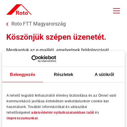
Skip to main content
You are here:
Roto FTT Magyarország
Köszönjük szépen üzenetét.
Megkaptuk az e-mailjét, amelyetnek feldolgozását
azonnal megkezdjük.
Levelére a lehető leghamarabb válaszolunk.
Üdvözlettel:
Beleegyezés
Részletek
A sütikről
Roto Ablak- és ajtótechnológia
A lehető legjobb felhasználói élmény biztosítása és az Önnel való
kommunikáció javítása érdekében weboldalunkon cookie-kat
használunk. További információkat és választási
Back to previous page
lehetőségeket
adatvédelmi nyilatkozatunkban talál
és
impresszumunkat
.