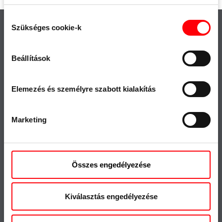
Hozzájárulás
Szükséges cookie-k
kiválasztása
Kiemelt
Fontos
Beállítások
Termék kereső
Sajtó
Letöltések
Roto Inside
Elemezés és személyre szabott kialakítás
Roto Con Orders
Roto City
Marketing
Roto tetőablak
Állás & karrier
Megfelelőség
Összes engedélyezése
Fenntarthatóság
Tanúsítványok és
Kiválasztás engedélyezése
nyilatkozatok
Visszaélés bejelentő rendszer