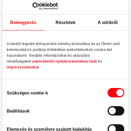
Beleegyezés
Részletek
A sütikről
A lehető legjobb felhasználói élmény biztosítása és az Önnel való
kommunikáció javítása érdekében weboldalunkon cookie-kat
használunk. További információkat és választási
lehetőségeket
adatvédelmi nyilatkozatunkban talál
és
impresszumunkat
.
Budapest
Hozzájárulás
Szükséges cookie-k
kiválasztása
Kelet-Magyarország
Beállítások
Nyugat-Magyarország
Elemezés és személyre szabott kialakítás