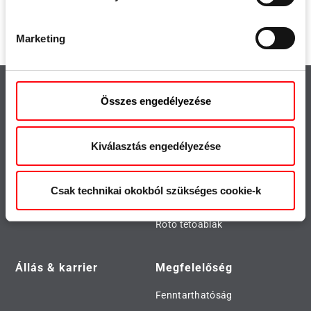
Marketing
Összes engedélyezése
Kiemelt
Fontos
Termék kereső
Sajtó
Kiválasztás engedélyezése
Letöltések
Roto Inside
Roto Con Orders
Csak technikai okokból szükséges cookie-k
Roto City
Roto tetőablak
Állás & karrier
Megfelelőség
Fenntarthatóság