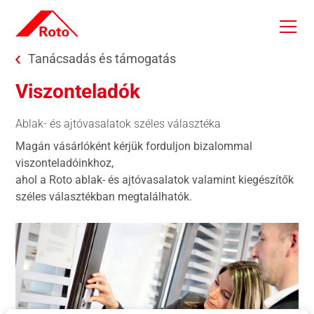
Skip to main content
You are here:
Tanácsadás és támogatás
Viszonteladók
Ablak- és ajtóvasalatok széles választéka
Magán vásárlóként kérjük forduljon bizalommal
viszonteladóinkhoz,
ahol a Roto ablak- és ajtóvasalatok valamint kiegészítők
széles választékban megtalálhatók.