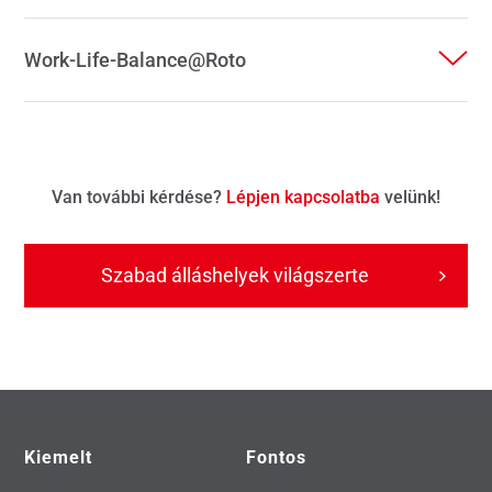
Work-Life-Balance@Roto
Van további kérdése?
Lépjen kapcsolatba
velünk!
Szabad álláshelyek világszerte
Kiemelt
Fontos