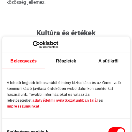
közösség jellemez.
Kultúra és értékek
Közösség és csapatmunka
Beleegyezés
Részletek
A sütikről
Egy nyílászáró évtizedekre készül, hibátlan működése
nem csak kényelmi, de biztonsági kérdés is. Csak a
tökéletes az elfogadható minőség. Mindezeken felül a
A lehető legjobb felhasználói élmény biztosítása és az Önnel való
kommunikáció javítása érdekében weboldalunkon cookie-kat
vasalat nem egy végtermék, azok további beépítésre
használunk. További információkat és választási
kerülnek a nyílászáró gyártók termékeibe, ablakaiba,
lehetőségeket
adatvédelmi nyilatkozatunkban talál
és
ajtóiba. Ez pedig csakis közös tervezéssel, együtt
impresszumunkat
.
gondolkodással és együttműködéssel valósítható meg.
A Roto csapat tagjaként bizalomteljes és barátságos
Hozzájárulás
Szükséges cookie-k