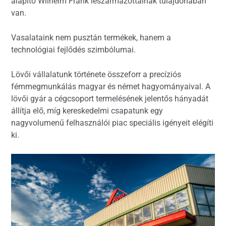
alapító Wilhelm Frank leszármazottainak tulajdonában
van.
Vasalataink nem pusztán termékek, hanem a
technológiai fejlődés szimbólumai.
Lövői vállalatunk története összeforr a precíziós
fémmegmunkálás magyar és német hagyományaival. A
lövői gyár a cégcsoport termelésének jelentős hányadát
állítja elő, míg kereskedelmi csapatunk egy
nagyvolumenű felhasználói piac speciális igényeit elégíti
ki.