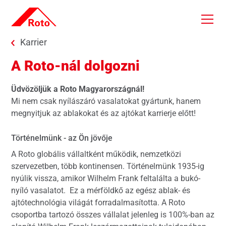
Skip to main content
You are here:
Karrier
A Roto-nál dolgozni
Üdvözöljük a Roto Magyarországnál!
Mi nem csak nyílászáró vasalatokat gyártunk, hanem
megnyitjuk az ablakokat és az ajtókat karrierje előtt!
Történelmünk - az Ön jövője
A Roto globális vállaltként működik, nemzetközi
szervezetben, több kontinensen. Történelmünk 1935-ig
nyúlik vissza, amikor Wilhelm Frank feltalálta a bukó-
nyíló vasalatot. Ez a mérföldkő az egész ablak- és
ajtótechnológia világát forradalmasította. A Roto
csoportba tartozó összes vállalat jelenleg is 100%-ban az