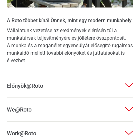
A Roto többet kínál Önnek, mint egy modern munkahely
Vállalatunk vezetése az eredmények elérésén túl a
munkatársak teljesítményére és jóllétére összpontosít.
A munka és a magánélet egyensúlyát elősegítő rugalmas
munkaidő mellett további előnyöket és juttatásokat is
élvezhet
Előnyök@Roto
We@Roto
Work@Roto