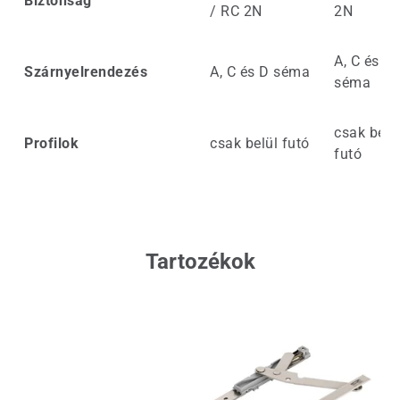
Biztonság
/ RC 2N
2N
A, C és D
Szárnyelrendezés
A, C és D séma
séma
csak belü
Profilok
csak belül futó
futó
Tartozékok