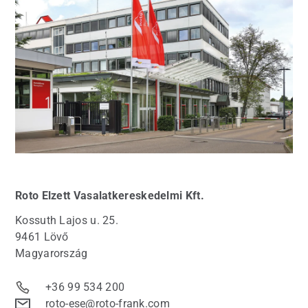
Roto
Elzett Vasalatkereskedelmi Kft.
Kossuth Lajos u. 25.
9461 Lövő
Magyarország
+36 99 534 200
roto-ese@roto-frank.com