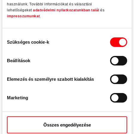
Szárny(horony)szélesség
Max. 2,000 mm
használunk. További információkat és választási
mm
lehetőségeket
adatvédelmi nyilatkozatunkban talál
és
impresszumunkat
.
Max. 2,7
Szárny(horony)magasság
Max. 2,700 mm
mm
Hozzájárulás
Szükséges cookie-k
kiválasztása
Max. 200
Szárnytömeg
Max. 200 kg
kg
Beállítások
11.5 – 12
Horonyhézag
12 mm
mm
Elemezés és személyre szabott kialakítás
Marketing
Peremszélesség
18 – 22 mm
---
Minimális
15 mm
7 mm
Összes engedélyezése
peremmagasság