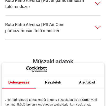
Roto Patio Alversa | PS Air párhuzamosan
toló rendszer
Roto Patio Alversa | PS Air Com
párhuzamosan toló rendszer
Műszaki adatok
Beleegyezés
Részletek
A sütikről
Fa és műanyag
Alumíniu
A lehető legjobb felhasználói élmény biztosítása és az Önnel való
kommunikáció javítása érdekében weboldalunkon cookie-kat
Max. 2,0