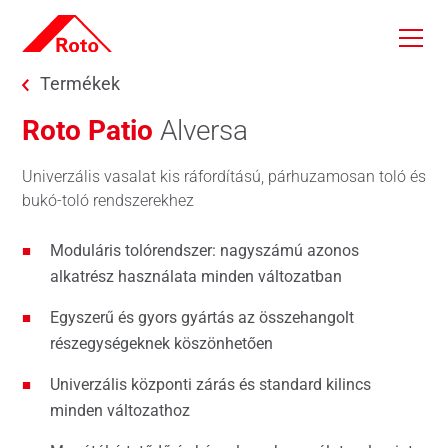
Skip to main content
You are here:
Termékek
Roto Patio
Alversa
Univerzális vasalat kis ráfordítású, párhuzamosan toló és
bukó-toló rendszerekhez
Moduláris tolórendszer: nagyszámú azonos
alkatrész használata minden változatban
Egyszerű és gyors gyártás az összehangolt
részegységeknek köszönhetően
Univerzális központi zárás és standard kilincs
minden változathoz