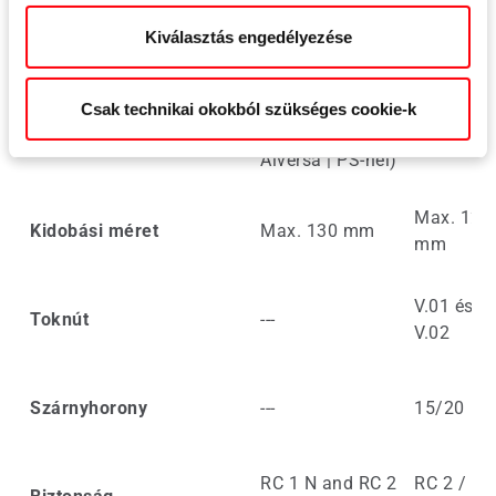
9 / 13 mm (9
Kiválasztás engedélyezése
mm nem
lehetséges
Vasalattengely
10 mm
résszellőztetéses
Csak technikai okokból szükséges cookie-k
Roto Patio
Alversa | PS-nél)
Max. 122
Kidobási méret
Max. 130 mm
mm
V.01 és
Toknút
---
V.02
Szárnyhorony
---
15/20
RC 1 N and RC 2
RC 2 / RC