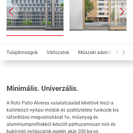
Tulajdonságok
Változatok
Műszaki adatok
Tarto
Minimális. Univerzális.
A Roto Patio Alversa vasalatcsalád lehetővé teszi a
különböző nyitási módok és szellőztetési funkciók kis
ráfordítású megvalósítását fa-, műanyag és
alumíniumprofilokból készült párhuzamosan toló és
bukó-toló nyílászárók esetén akár 200 kg-os