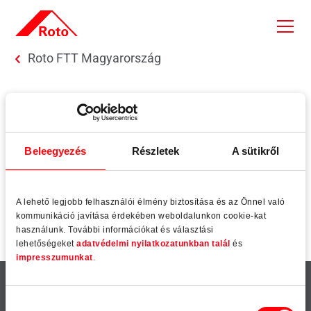
Skip to main content
You are here:
Roto FTT Magyarország
Vissza
Beleegyezés
Részletek
A sütikről
Vissza
A lehető legjobb felhasználói élmény biztosítása és az Önnel való
kommunikáció javítása érdekében weboldalunkon cookie-kat
használunk. További információkat és választási
lehetőségeket
adatvédelmi nyilatkozatunkban talál
és
impresszumunkat
.
Kiemelt
Fontos
Hozzájárulás