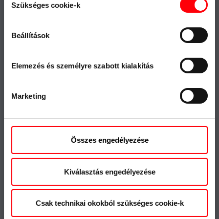
Szükséges cookie-k
kiválasztása
Termék kereső
Sajtó
Letöltések
Roto Inside
Beállítások
Roto Con Orders
Roto City
Elemezés és személyre szabott kialakítás
Roto tetőablak
Marketing
Állás & karrier
Megfelelőség
Fenntarthatóság
Összes engedélyezése
Tanúsítványok és
nyilatkozatok
Visszaélés bejelentő rendszer
Kiválasztás engedélyezése
Csak technikai okokból szükséges cookie-k