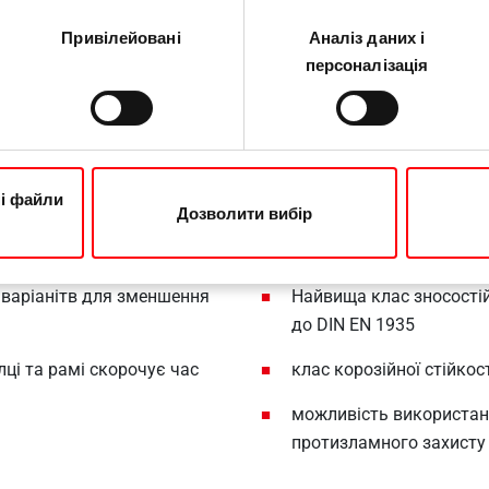
Привілейовані
Аналіз даних і
персоналізація
 витрати, необхідні для
висока надійність кріпл
надійною фіксацією ел
тикалі за допомогою
термін використання, с
ні файли
Дозволити вибір
та
1191 для 400 000 циклі
всередину)
 можливості універсального
 варіанітв для зменшення
Найвища клас зносостійк
до DIN EN 1935
ці та рамі скорочує час
клас корозійної стійкос
можливість використанн
протизламного захисту 