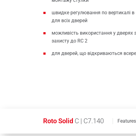
монтажу стулки
Ущільнення для вікон
Запасн
Віко
швидке регулювання по вертикалі в 
Мансардні вікна
для всіх дверей
можливість використання у дверях 
захисту до RC 2
для дверей, що відкриваються всере
Roto Solid
C | C7.140
Features