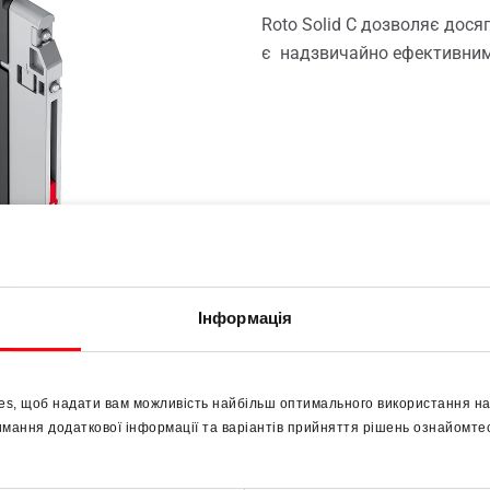
Roto Solid C дозволяє дося
є надзвичайно ефективним
rd opening doors
Інформація
es, щоб надати вам можливість найбільш оптимального використання на
имання додаткової інформації та варіантів прийняття рішень ознайомт
Безпека