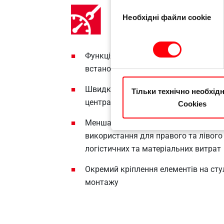
Вибір
Необхідні файли cookie
згоди
Функція FixClick зводить до мінімуму
встановлення стулок
Швидке і легке регулювання по вер
Тільки технічно необхід
центрального регулювального гвин
Cookies
Менша кількість елементів завдяки
використання для правого та лівого
логістичних та матеріальних витрат
Окремий кріплення елементів на стул
монтажу