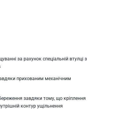
уванні за рахунок спеціальній втулці з
в
завдяки прихованим механічним
береження завдяки тому, що кріплення
нутрішній контур ущільнення