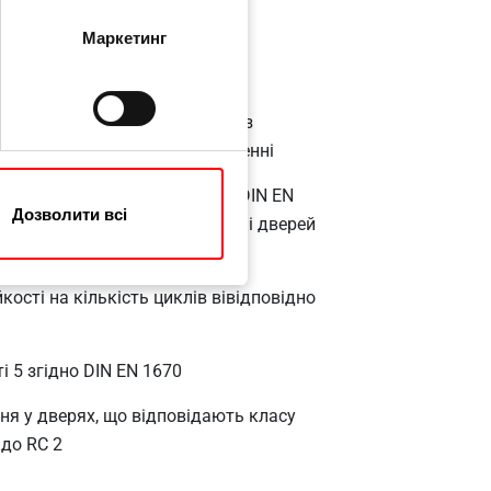
Маркетинг
ення завдяки функції FixClick з
ементів у правильному положенні
ертифікований відповідно до DIN EN
Дозволити всі
в відкривання (при відкриванні дверей
ості на кількість циклів вівідповідно
ті 5 згідно DIN EN 1670
я у дверях, що відповідають класу
до RC 2