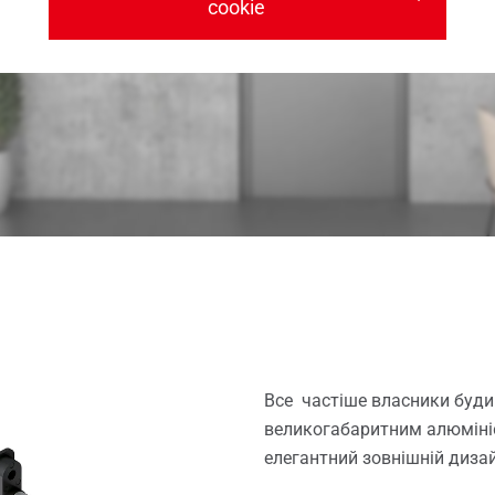
cookie
Все частіше власники буди
великогабаритним алюмініє
елегантний зовнішній дизай