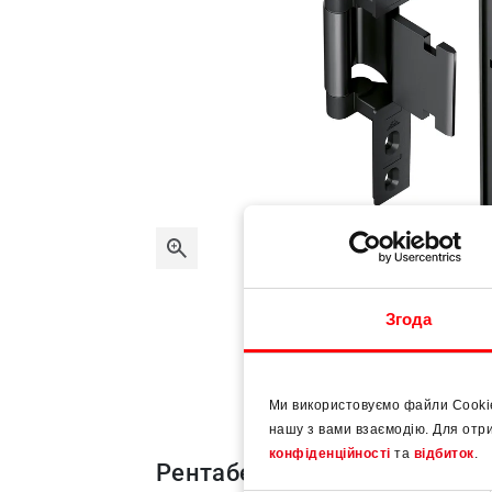
Roto Solid C | C7.140 for inwa
Згода
Ми використовуємо файли Cooki
нашу з вами взаємодію. Для отр
конфіденційності
та
відбиток
.
Рентабельність