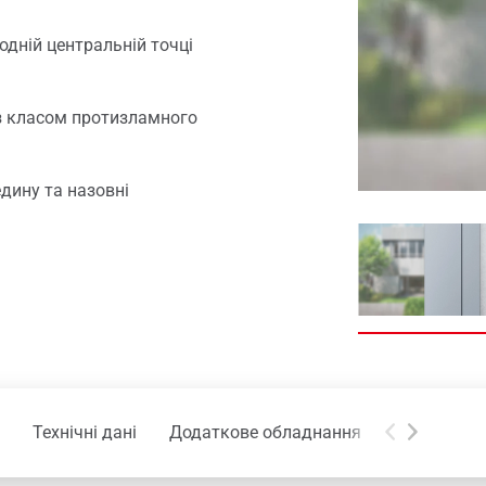
і частини для вікон
нний сервіс
одній центральній точці
з класом протизламного
дину та назовні
Технічні дані
Додаткове обладнання
Завантаже