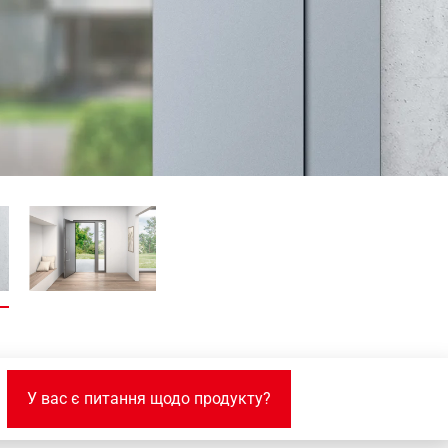
ння
У вас є питання щодо продукту?
Фотогалерея