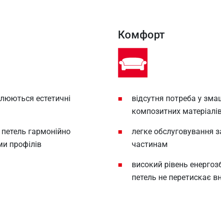
Комфорт
люються естетичні
відсутня потреба у змащ
композитних матеріалі
и петель гармонійно
легке обслуговування 
и профілів
частинам
високий рівень енергоз
петель не перетискає в