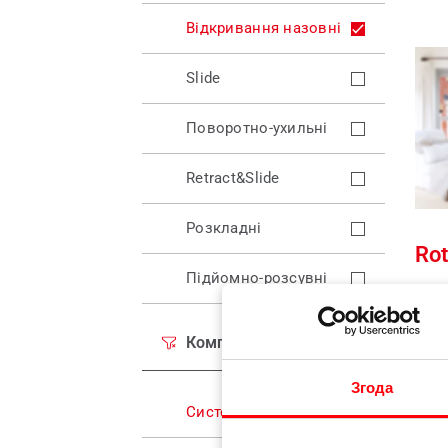
Відкривання назовні
Slide
Поворотно-ухильні
Retract&Slide
Розкладні
Ro
Підйомно-розсувні
Про
вік
Компоненти
наз
Згода
Біль
Системи фурнітури