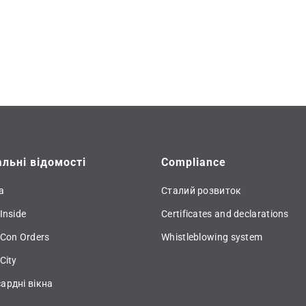
альні відомості
Compliance
а
Сталий розвиток
Inside
Certificates and declarations
 Con Orders
Whistleblowing system
City
ардні вікна