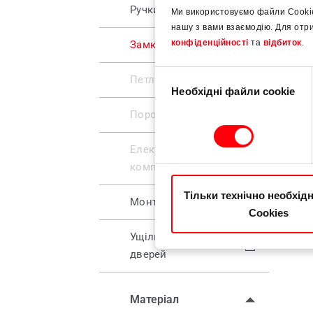
Ручки
Ми використовуємо файли Cooki
нашу з вами взаємодію. Для отр
конфіденційності
та
відбиток
.
Замки
Вибір
Петлі
Необхідні файли cookie
згоди
Пороги
Електронні
компоненти
Тільки технічно необхід
Монтаж та скління
Cookies
Ущільнення для
дверей
Матеріал