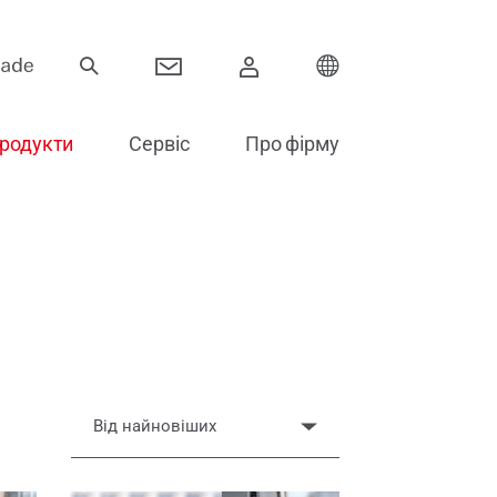
родукти
Сервіс
Про фірму
Петлі
Розсувні системи
вері
Електронні компоненти
Аксесуари для скління
Від найновіших
Запасні частини для дверей