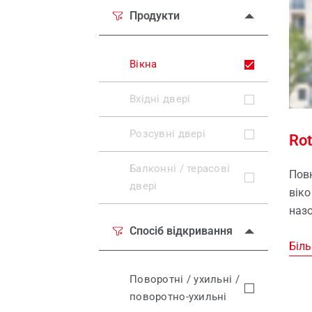
Ущільнення для вікон
Запасн
Віко
Продукти
Мансардні вікна
Вікна
Bхідні дверi
Розсувні двері
Ro
Балконні / терасові
Повн
двері
вік
наз
Спосіб відкривання
Біль
Поворотні / ухильні /
поворотно-ухильні