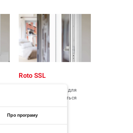
Roto SSL
азі
Стандартний привод для
вікон, що відкриваються
назовні
Про програму
Більше інформації