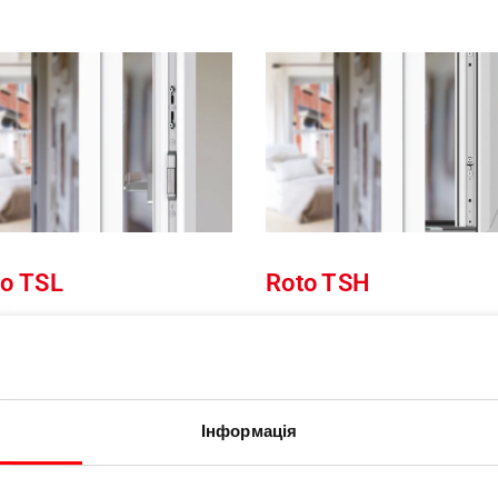
to TSL
Roto TSH
тизламні приводи для
Протизламні приводи на б
он, що відкриваються
Roto NT для вікон, що
овні
відкриваються назовні
Інформація
ше інформації
Більше інформації