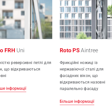
і частини для вікон
нний сервіс
to FRH
Uni
Roto PS
Aintree
істю реверсивні петлі для
Фрикційні ножиці із
он, що відкриваються
нержавіючої сталі для
овні
фасадних вікон, що
відкриваються назовні
ше інформації
паралельно фасаду
Більше інформації