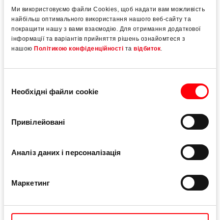
Ми використовуємо файли Cookies, щоб надати вам можливість
найбільш оптимального використання нашого веб-сайту та
покращити нашу з вами взаємодію. Для отримання додаткової
інформації та варіантів прийняття рішень ознайомтеся з
нашою
Політикою конфіденційності
та
відбиток
.
Вибір
Необхідні файли cookie
згоди
Привілейовані
Аналіз даних і персоналізація
Roto Patio
Life
Маркетинг
Комфортна фурнітура для великоформатних
розсувних систем