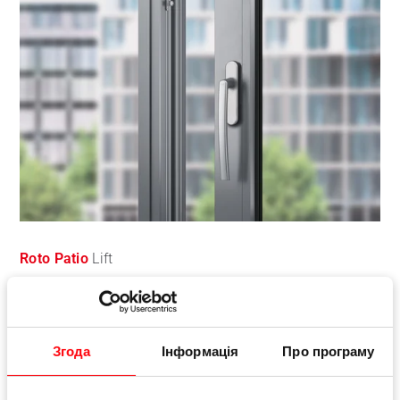
Roto Patio
Lift
Стандартна фунітура для великих підйомно-
зсувних дверей
Згода
Інформація
Про програму
Більше інформації