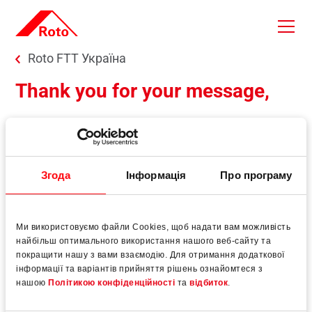
Skip to main content
You are here:
Roto FTT Україна
Thank you for your message,
We have received your e-mail and will process it
immediately.
You will get a response as soon as possible.
Згода
Інформація
Про програму
With kind regards
Roto Window and Door Technology
Ми використовуємо файли Cookies, щоб надати вам можливість
найбільш оптимального використання нашого веб-сайту та
покращити нашу з вами взаємодію. Для отримання додаткової
Back to previous page
інформації та варіантів прийняття рішень ознайомтеся з
нашою
Політикою конфіденційності
та
відбиток
.