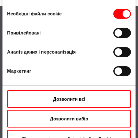
Вибір
Необхідні файли cookie
згоди
Основні моменти
Загальні відомості
Привілейовані
Фільтри
Преса
Завантаження
Roto Inside
Аналіз даних і персоналізація
Запасні частини Roto
Roto Con Orders
Віконний сервіс
Roto City
Маркетинг
Мансардні вікна
Compliance
Дозволити всі
Сталий розвиток
Certificates and declarations
Дозволити вибір
Whistleblowing system