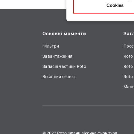
Cookies
Основні моменти
Заг
Фільтри
Прес
Завантаження
Roto 
Запасні частини Roto
Roto
Віконний сервіс
Roto 
Манс
© 2022 Рото Франк віконна фурнітура