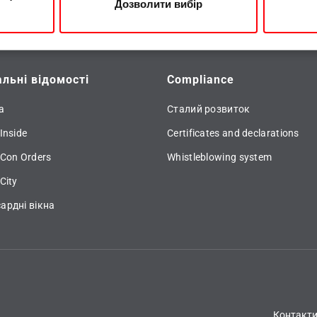
Дозволити вибір
альні відомості
Compliance
а
Сталий розвиток
Inside
Certificates and declarations
 Con Orders
Whistleblowing system
City
ардні вікна
Контакт