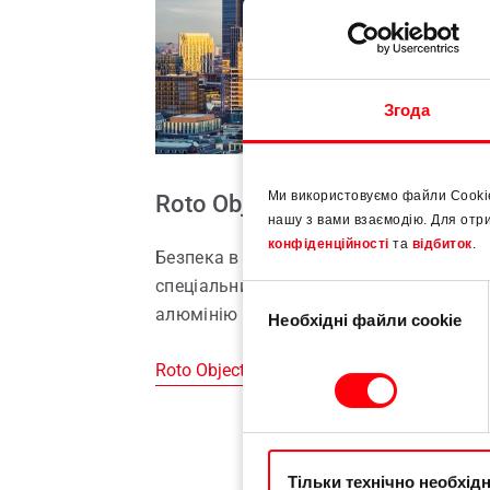
Ущільнення для вікон
Запасн
Віко
Мансардні вікна
Згода
Ми використовуємо файли Cooki
Roto Object Business
нашу з вами взаємодію. Для отр
конфіденційності
та
відбиток
.
асами завдяки
Безпека в плануванні та впровадженні
спеціальних рішень для виробів з
Вибір
алюмінію
Необхідні файли cookie
згоди
Roto Object Business
Тільки технічно необхід