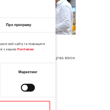
Про програму
шого веб-сайту та покращити
to Lean
Roto ITC
еся з нашою
Політикою
іс щодо оптимізації виробництва вікон
Механіко-техн
дверей
фасадних кон
Маркетинг
o Lean
Roto ITC