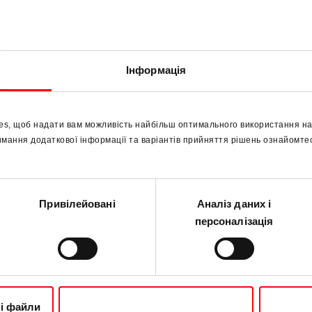
і частини для вікон
нний сервіс
Інформація
es, щоб надати вам можливість найбільш оптимального використання на
Roto Campus
Ro
имання додаткової інформації та варіантів прийняття рішень ознайомт
Міжнародна академія
Срв
та 
Roto Campus
Привілейовані
Аналіз даних і
Rot
персоналізація
1
/ 2
ні файли