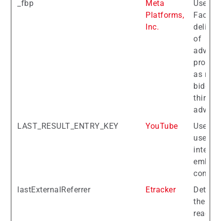
_fbp
Meta
Used b
Platforms,
Facebo
Inc.
deliver 
of
advert
produc
as real
biddin
third p
adverti
LAST_RESULT_ENTRY_KEY
YouTube
Used to
user’s
interac
embed
content
lastExternalReferrer
Etracker
Detect
the use
reached