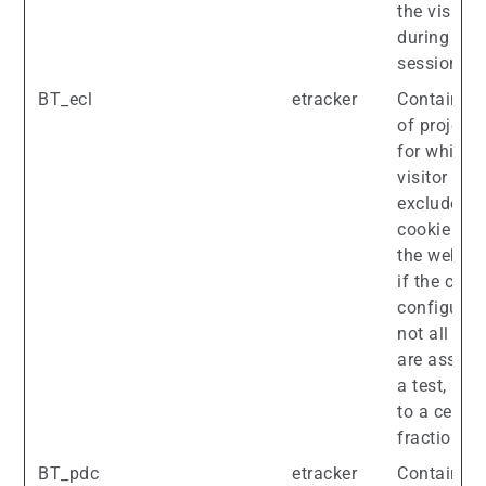
the visitor
during the
session.
BT_ecl
etracker
Contains a 
of project 
for which 
visitor is
excluded. 
cookie is s
the web se
if the clie
configured
not all visi
are assign
a test, but
to a certai
fraction.
BT_pdc
etracker
Contains