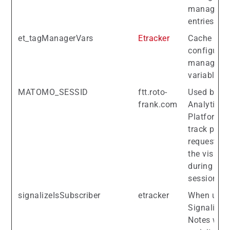
manager
entries.
et_tagManagerVars
Etracker
Cache for 
configured
manager
variables.
MATOMO_SESSID
ftt.roto-
Used by Pi
frank.com
Analytics
Platform t
track page
requests f
the visitor
during the
session.
signalizeIsSubscriber
etracker
When usin
Signalize:
Notes whe