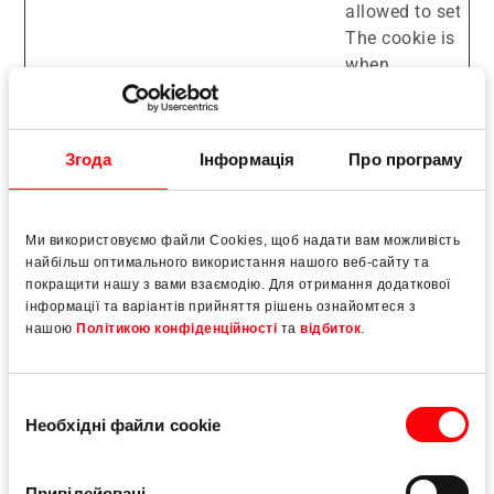
allowed to set coo
The cookie is del
when
_etracker.disable
is called.
et_allow_cookies
Etracker
Stores the user's 
Згода
Інформація
Про програму
consent state for 
current domain
Ми використовуємо файли Cookies, щоб надати вам можливість
et_cssSelectors
etracker
Cache for the con
найбільш оптимального використання нашого веб-сайту та
CSS Selector even
покращити нашу з вами взаємодію. Для отримання додаткової
set.
інформації та варіантів прийняття рішень ознайомтеся з
нашою
Політикою конфіденційності
та
відбиток
.
et_cssSelectorsLoaded
etracker
State for the cach
configured CSS Se
events.
Вибір
et_oi_v2
etracker
Opt-In Cookie stor
Необхідні файли cookie
згоди
visitor's decision
the tracking opt-in
Привілейовані