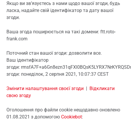
Якщо ви зв’язуєтесь з нами щодо вашої згоди, будь
ласка, надайте свій ідентифікатор та дату вашої
згоди.
Ваша згода поширюється на такі домени: ftt.roto-
frank.com
Поточний стан вашої згоди: дозволити все.
Ваш ідентифікатор
згоди: rmsfA7F+a6Gn8ezn31qFXl0BQsK5LYRX7NrKYRQSD
згоди: понеділок, 2 серпня 2021, 10:07:37 CEST
Змінити налаштування своєї згоди
|
Відкликати
свою згоду
Оголошення про файли cookie нещодавно оновлено
01.08.2021 з допомогою
Cookiebot
: