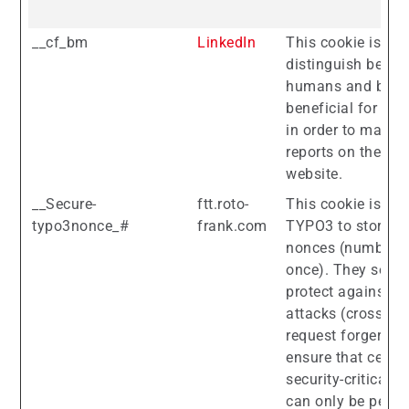
__cf_bm
LinkedIn
This cookie is use
distinguish betwe
humans and bots.
beneficial for the
in order to make v
reports on the use
website.
__Secure-
ftt.roto-
This cookie is us
typo3nonce_#
frank.com
TYPO3 to store so
nonces (number 
once). They serve
protect against 
attacks (cross-sit
request forgery) 
ensure that certai
security-critical a
can only be perf