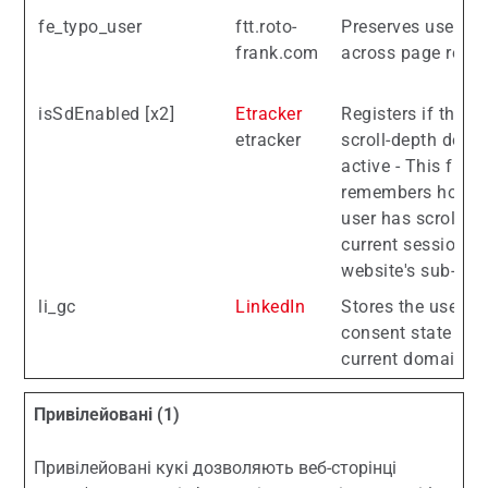
fe_typo_user
ftt.roto-
Preserves users s
frank.com
across page reque
isSdEnabled [x2]
Etracker
Registers if the w
etracker
scroll-depth detec
active - This func
remembers how fa
user has scrolled 
current session a
website's sub-pag
li_gc
LinkedIn
Stores the user's 
consent state for 
current domain
Привілейовані (1)
Привілейовані кукі дозволяють веб-сторінці