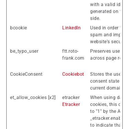
with a valid identi
generated on the 
side.
bcookie
LinkedIn
Used in order to d
spam and improve
website's security
be_typo_user
ftt.roto-
Preserves users s
frank.com
across page reque
CookieConsent
Cookiebot
Stores the user's 
consent state for 
current domain
et_allow_cookies [x2]
etracker
When using data-
Etracker
cookies, this cooki
to "1" by the API c
_etracker.enableC
to indicate that et