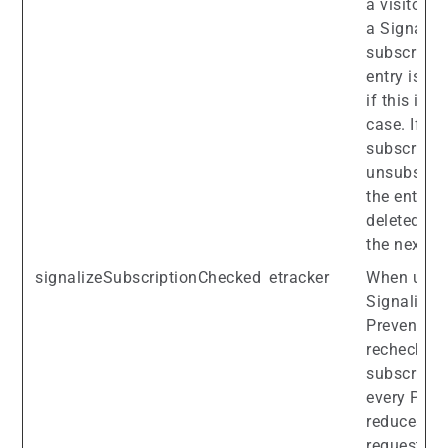
a visitor is
a Signaliz
subscriber
entry is on
if this is t
case. If th
subscriber
unsubscrib
the entry i
deleted du
the next PI
signalizeSubscriptionChecked
etracker
When usin
Signalize:
Prevents
rechecking
subscripti
every PI →
reduces se
requests. 