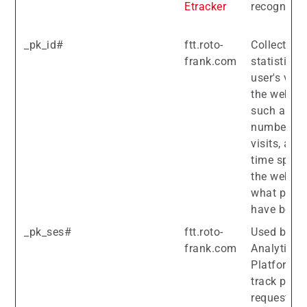
Etracker
recognitio
_pk_id#
ftt.roto-
Collects
frank.com
statistics 
user's visit
the website
such as th
number of
visits, ave
time spent
the websit
what page
have been 
_pk_ses#
ftt.roto-
Used by Pi
frank.com
Analytics
Platform t
track page
requests f