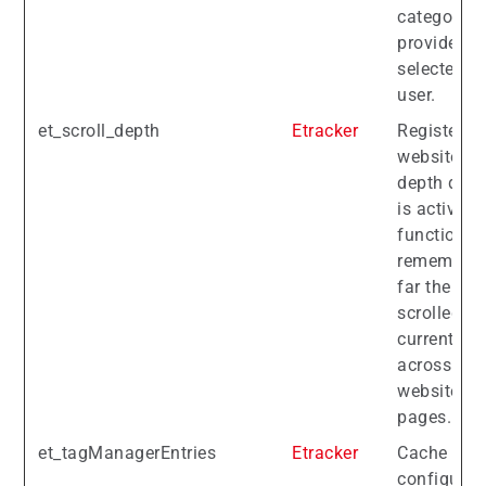
categories
providers
selected b
user.
et_scroll_depth
Etracker
Registers i
website's s
depth dete
is active - 
function
remember
far the use
scrolled on
current se
across the
website's 
pages.
et_tagManagerEntries
Etracker
Cache for 
configured