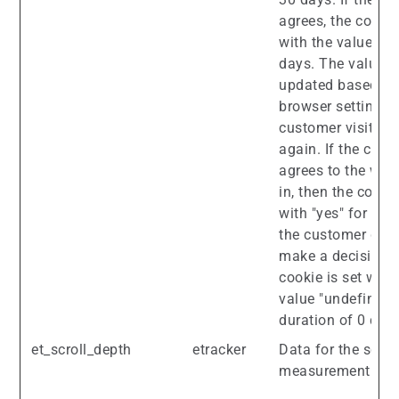
agrees, the cookie
with the value "ye
days. The values 
updated based on
browser settings 
customer visits t
again. If the cust
agrees to the wall
in, then the cookie
with "yes" for 480
the customer doe
make a decision, 
cookie is set with
value "undefined"
duration of 0 days
et_scroll_depth
etracker
Data for the scrol
measurement