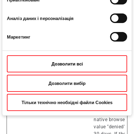
played on the cus
page. Also used f
eventual opt-out.
Аналіз даних і персоналізація
et_oip
etracker
When using Signal
Opt-in cookie for
Маркетинг
"Signalize". If the
customer chooses 
the cookie is set 
value "no" and a v
Дозволити всі
of 30 days. If the
customer chooses 
Дозволити вибір
presses the ESC k
decision), the coo
set with the value 
Тільки технічно необхідні файли Cookies
the validity of 1 d
customer rejects 
native browser dia
value "denied" is s
30 days. If the c