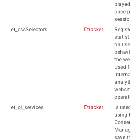
played onl
once per
session.
et_cssSelectors
Etracker
Registers
statistical
on users'
behaviour 
the websit
Used for
internal
analytics b
website
operator.
et_oi_services
Etracker
Is used wh
using the
Consent
Manager t
save the