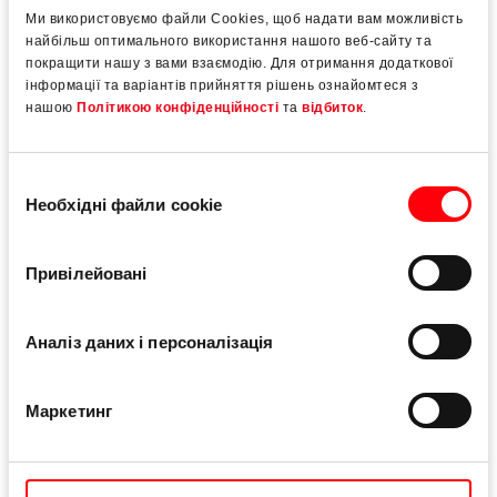
Roto AL Designo
Ми використовуємо файли Cookies, щоб надати вам можливість
найбільш оптимального використання нашого веб-сайту та
Прихована фурнітура для вікон та дверей з
покращити нашу з вами взаємодію. Для отримання додаткової
алюмінію покращеного дизайна
інформації та варіантів прийняття рішень ознайомтеся з
нашою
Політикою конфіденційності
та
відбиток
.
Вимоги:
600 комплектів; розміри: 966 x 2.905 мм;
вага близько 150 кг; функція блокування ухилу.
Вибір
Необхідні файли cookie
Рішення:
Roto AL Designo; Поворотно-ухильна
згоди
фурнітура з блокуванням ухилу; обмежувач
відкривання для підвищення комфорту
Привілейовані
використання; вбудований механізм ручки з
функцією блокування повороту ручки.
Аналіз даних і персоналізація
До системи фурнітури
Маркетинг