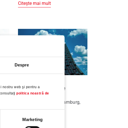
Citește mai mult
Despre
Tanzende Türme
i nostru web şi pentru a
consultaţi
politica noastră de
ială
Clădire de birouri în Hamburg,
Germania
Marketing
Citește mai mult