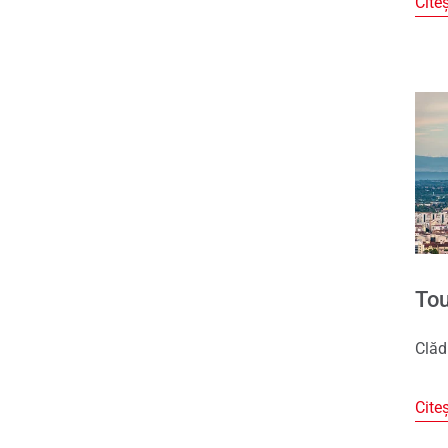
Cite
Tou
Clăd
Cite