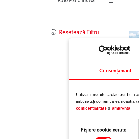
Roto Patio Inowa
Resetează Filtru
Consimțământ
Th
Utilizăm module cookie pentru a a
îmbunătăţi comunicarea noastră cu 
confidenţialitate
și
amprenta
.
Clăd
lâng
Selecția
Fișiere cookie cerute
consimțământului
Cite