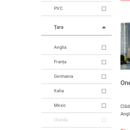
PVC
Țara
Anglia
Franța
Germania
One
Italia
Mexic
Clăd
Angl
Olanda