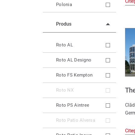
Cite
Polonia
Produs
Roto AL
Roto AL Designo
Roto FS Kempton
The
Roto NX
Clăd
Roto PS Aintree
Ger
Roto Patio Alversa
Cite