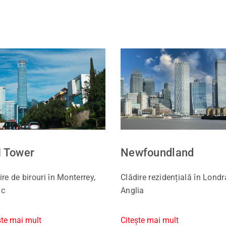
e de schimb Roto
ce pentru ferestre și uși
I Tower
Newfoundland
ire de birouri în Monterrey,
Clădire rezidențială în Londr
ic
Anglia
ște mai mult
Citește mai mult