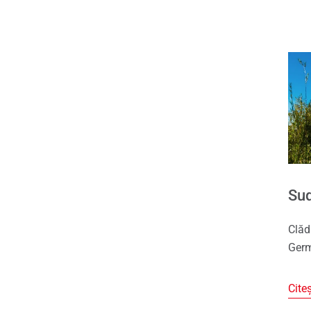
Sud
Clăd
Ger
Cite