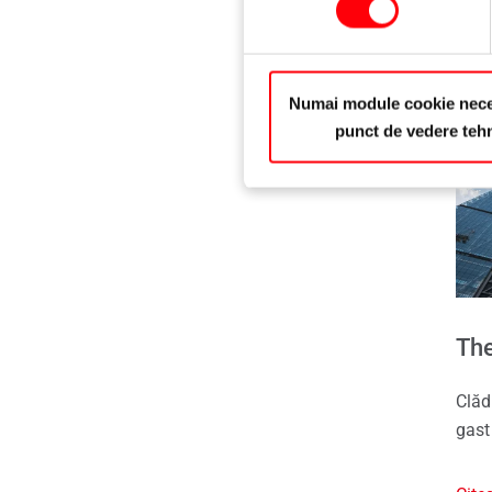
Numai module cookie nece
punct de vedere teh
The
Clădi
gast