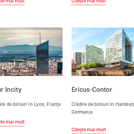
ște mai mult
Citește mai mult
r Incity
Ericus-Contor
ire de birouri în Lyon, Franța
Clădire de birouri în Hambur
Germania
ște mai mult
Citește mai mult