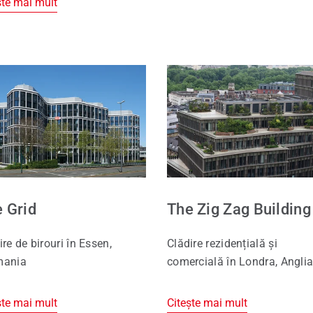
ște mai mult
 Grid
The Zig Zag Building
ire de birouri în Essen,
Clădire rezidențială și
mania
comercială în Londra, Angli
ște mai mult
Citește mai mult