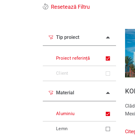
Resetează Filtru
Pies
Servi
Tip proiect
Proiect referință
Client
KO
Material
Clăd
Aluminiu
Mex
Lemn
Cite