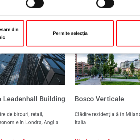
Citește mai mult
sare din
Permite selecția
nic
 Leadenhall Building
Bosco Verticale
re de birouri, retail,
Clădire rezidențială în Milan
ronomie în Londra, Anglia
Italia