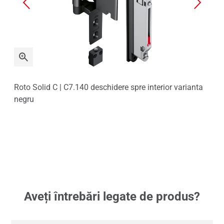
Roto Solid C | C7.140 deschidere spre interior varianta
Roto
negru
vari
Aveți întrebări legate de produs?