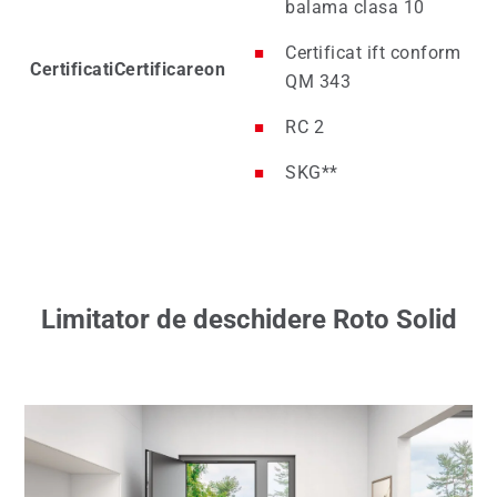
balama clasa 10
Certificat ift conform
CertificatiCertificareon
QM 343
RC 2
SKG**
Limitator de deschidere Roto Solid