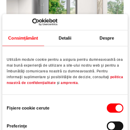
Consimțământ
Detalii
Despre
Utilizăm module cookie pentru a asigura pentru dumneavoastră cea
Ușile sunt oprite ușor
mai bună experienţă de utilizare a site-ului nostru web şi pentru a
îmbunătăţi comunicarea noastră cu dumneavoastră. Pentru
informaţii suplimentare şi posibilităţile de decizie, consultaţi
politica
Limitatorul de deschidere ascuns Roto Solid pentru uși
noastră de confidenţialitate
și
amprenta
.
din aluminiu asigură o deschidere lină și controlată a
ușii.
Selecția
Fișiere cookie cerute
La deschiderea ușii, acesta protejează pe termen
consimțământului
lung balamalele, mobilierul și pereții
Preferinţe
Mai plăcut și mai practic decât orice tampon de