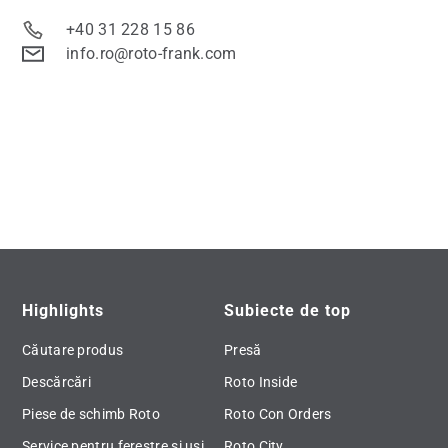
+40 31 228 15 86
info.ro@roto-frank.com
Highlights
Subiecte de top
Căutare produs
Presă
Descărcări
Roto Inside
Piese de schimb Roto
Roto Con Orders
Service pentru ferestre și uși
Roto City