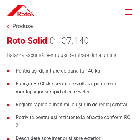
Skip to main content
You are here:
Produse
Roto Solid
C | C7.140
Balama ascunsă pentru uşi de intrare din aluminiu
Pentru uşi de intrare de până la 140 kg
Funcţia FixClick special dezvoltată, permite un
montaj sigur şi rapid al cercevelei
Reglare rapidă a înălţimii cu şurub de reglaj central
Potrivită pentru uşi rezistente la efracţie conform RC
2
Deschidere spre interior şi spre exterior