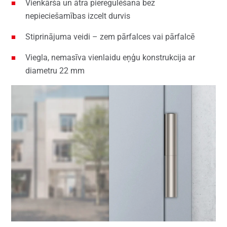
Vienkārša un ātra pieregulēšana bez
nepieciešamības izcelt durvis
Stiprinājuma veidi – zem pārfalces vai pārfalcē
Viegla, nemasīva vienlaidu eņģu konstrukcija ar
diametru 22 mm