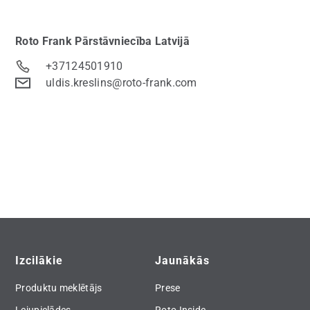
Roto Frank
Pārstāvniecība Latvijā
+37124501910
uldis.kreslins@roto-frank.com
Izcilākie
Jaunākās
Produktu meklētājs
Prese