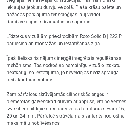
vieglajai, nemasīvajai konstrukcijai. Tās harmoniski
iekļaujas jebkuru durvju veidolā. Plaša krāsu palete un
dažādas pārklājuma tehnoloģijas ļauj veidot
daudzveidīgus individuālus risinājumus.
Līdztekus vizuālām priekšrocībām Roto Solid B | 222 P
pārliecina arī montāžas un iestatīšanas ziņā.
Īpaši lielisks risinājums ir eņģē integrētais regulēšanas
mehānisms. Tas nodrošina nemainīgu vizuālo izskatu
neatkarīgi no iestatījuma, jo neveidojas nedz sprauga,
nedz kontūras nobīde.
Zem pārfalces skrūvējamās cilindriskās eņģes ir
piemērotas galvenokārt durvīm ar abpusējiem no vērtnes
izvirzītiem pildiņiem un paredzētas furnitūras rievām 16,
20 un 24 mm. Pārfalcē skrūvējamais variants nodrošina
maksimālu noblīvēšanos.