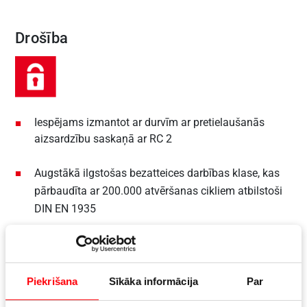
Drošība
Iespējams izmantot ar durvīm ar pretielaušanās
aizsardzību saskaņā ar RC 2
Augstākā ilgstošas bezatteices darbības klase, kas
pārbaudīta ar 200.000 atvēršanas cikliem atbilstoši
DIN EN 1935
5. korozijizturības klase saskaņā ar DIN EN 1670
Piekrišana
Sīkāka informācija
Par