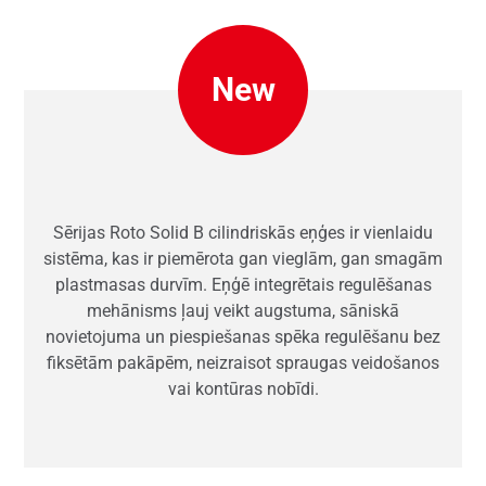
New
Sērijas Roto Solid B cilindriskās eņģes ir vienlaidu
sistēma, kas ir piemērota gan vieglām, gan smagām
plastmasas durvīm. Eņģē integrētais regulēšanas
mehānisms ļauj veikt augstuma, sāniskā
novietojuma un piespiešanas spēka regulēšanu bez
fiksētām pakāpēm, neizraisot spraugas veidošanos
vai kontūras nobīdi.