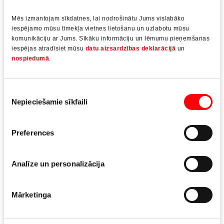
Ekonomiskums
Mēs izmantojam sīkdatnes, lai nodrošinātu Jums vislabāko
iespējamo mūsu tīmekļa vietnes lietošanu un uzlabotu mūsu
komunikāciju ar Jums. Sīkāku informāciju un lēmumu pieņemšanas
iespējas atradīsiet mūsu
datu aizsardzības deklarācijā
un
nospiedumā
.
Cilindrisko eņģu tiešā nostiprināšana rāmī un pie
vērtnes atvieglo montāžu
Piekrišanas
Nepieciešamie sīkfaili
izvēle
Samazināts darbietilpīgums, pateicoties tam, ka
eņģes iepriekš ir samontētas
Preferences
Montāžu atvieglo urbšanas šabloni
Ērta durvju vērtnes iekarināšana un izcelšana arī
Analīze un personalizācija
zemas durvju pārsedzes gadījumā
Mārketinga