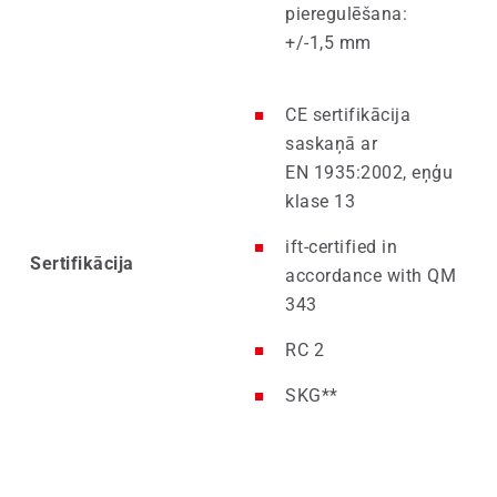
pieregulēšana:
+/-1,5 mm
CE sertifikācija
saskaņā ar
EN 1935:2002, eņģu
klase 13
ift-certified in
Sertifikācija
accordance with QM
343
RC 2
SKG**