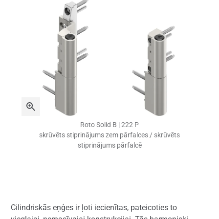
Roto Solid B | 222 P
skrūvēts stiprinājums zem pārfalces / skrūvēts
stiprinājums pārfalcē
Cilindriskās eņģes ir ļoti iecienītas, pateicoties to