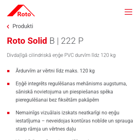
Skip to main content
You are here:
Produkti
Roto Solid
B | 222 P
Divdaļīgā cilindriskā eņģe PVC durvīm līdz 120 kg
Ārdurvīm ar vērtni līdz maks. 120 kg
Eņģē integrēts regulēšanas mehānisms augstuma,
sāniskā novietojuma un piespiešanas spēka
pieregulēšanai bez fiksētām pakāpēm
Nemainīgs vizuālais izskats neatkarīgi no eņģu
iestatījuma – neveidojas kontūras nobīde un sprauga
starp rāmja un vērtnes daļu