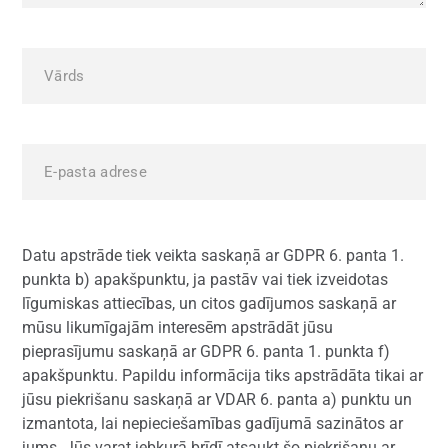
Datu apstrāde tiek veikta saskaņā ar GDPR 6. panta 1.
punkta b) apakšpunktu, ja pastāv vai tiek izveidotas
līgumiskas attiecības, un citos gadījumos saskaņā ar
mūsu likumīgajām interesēm apstrādāt jūsu
pieprasījumu saskaņā ar GDPR 6. panta 1. punkta f)
apakšpunktu. Papildu informācija tiks apstrādāta tikai ar
jūsu piekrišanu saskaņā ar VDAR 6. panta a) punktu un
izmantota, lai nepieciešamības gadījumā sazinātos ar
jums. Jūs varat jebkurā brīdī atsaukt šo piekrišanu ar