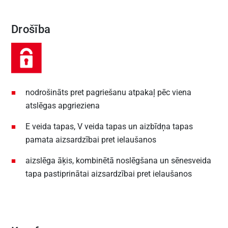
Drošība
nodrošināts pret pagriešanu atpakaļ pēc viena
atslēgas apgrieziena
E veida tapas, V veida tapas un aizbīdņa tapas
pamata aizsardzībai pret ielaušanos
aizslēga āķis, kombinētā noslēgšana un sēnesveida
tapa pastiprinātai aizsardzībai pret ielaušanos