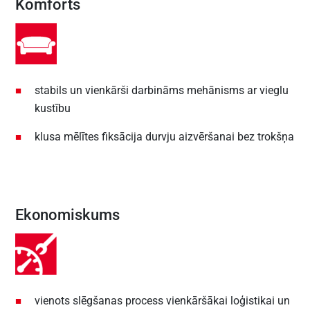
Komforts
stabils un vienkārši darbināms mehānisms ar vieglu
kustību
klusa mēlītes fiksācija durvju aizvēršanai bez trokšņa
Ekonomiskums
vienots slēgšanas process vienkāršākai loģistikai un