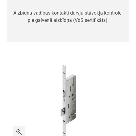
Aizbīdņu vadības kontakti durvju stāvokļa kontrolei
pie galvenā aizbīdņa (VdS sertifikāts).