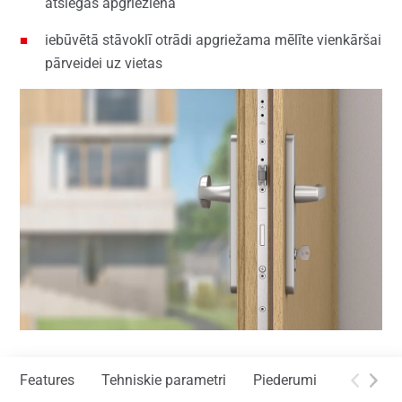
atslēgas apgrieziena
iebūvētā stāvoklī otrādi apgriežama mēlīte vienkāršai
pārveidei uz vietas
Features
Tehniskie parametri
Piederumi
Lejuplād