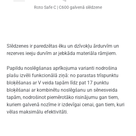
Roto Safe C | C600 galvenā slēdzene
Slēdzenes ir paredzētas ēku un dzīvokļu ārdurvīm un
rezerves ieeju durvīm ar jebkāda materiāla rāmjiem.
Papildu noslēgšanas aprīkojuma varianti nodrošina
plašu izvēli funkcionālā ziņā: no parastas trīspunktu
bloķēšanas ar V veida tapām līdz pat 17 punktu
bloķēšanai ar kombinētu noslēgšanu un sēnesveida
tapām, nodrošinot piemērotāko risinājumu gan tiem,
kuriem galvenā nozīme ir izdevīgai cenai, gan tiem, kuri
vēlas maksimālu efektivitāti.