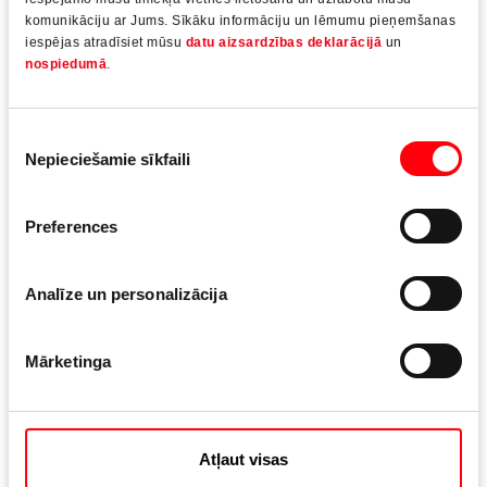
komunikāciju ar Jums. Sīkāku informāciju un lēmumu pieņemšanas
iespējas atradīsiet mūsu
datu aizsardzības deklarācijā
un
nospiedumā
.
Tehniskie parametri
Piekrišanas
Nepieciešamie sīkfaili
izvēle
Serdeņa izmēri
Preferences
25 – 80 mm
Analīze un personalizācija
Vērtnes augstums
Mārketinga
1500 – 3000 mm
Attālums
Atļaut visas