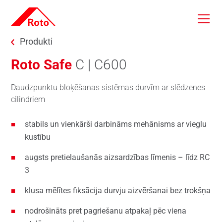
Skip to main content
You are here:
Produkti
Roto Safe
C | C600
Daudzpunktu bloķēšanas sistēmas durvīm ar slēdzenes
cilindriem
stabils un vienkārši darbināms mehānisms ar vieglu
kustību
augsts pretielaušanās aizsardzības līmenis – līdz RC
3
klusa mēlītes fiksācija durvju aizvēršanai bez trokšņa
nodrošināts pret pagriešanu atpakaļ pēc viena