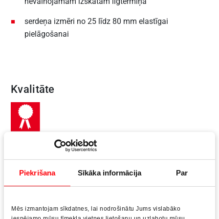
nevainojamam izskatam ilgtermiņā
serdeņa izmēri no 25 līdz 80 mm elastīgai
pielāgošanai
Kvalitāte
sertificētas un ilgnoturīgas īpašības pastāvīgai
bezatteices darbībai
Piekrišana
Sīkāka informācija
Par
korozijizturīgas virsmas, kas attaisno investīcijas
ilgtermiņā
Mēs izmantojam sīkdatnes, lai nodrošinātu Jums vislabāko
iespējamo mūsu tīmekļa vietnes lietošanu un uzlabotu mūsu