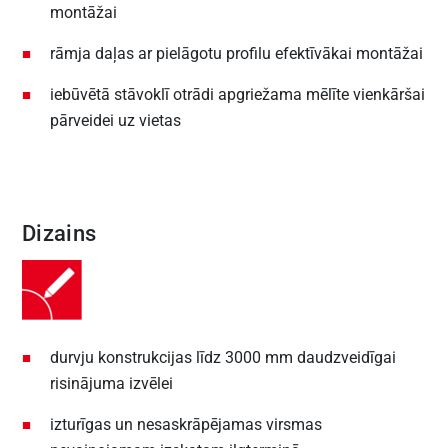
montāžai
rāmja daļas ar pielāgotu profilu efektīvākai montāžai
iebūvētā stāvoklī otrādi apgriežama mēlīte vienkāršai
pārveidei uz vietas
Dizains
durvju konstrukcijas līdz 3000 mm daudzveidīgai
risinājuma izvēlei
izturīgas un nesaskrāpējamas virsmas