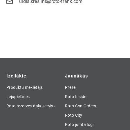
uldis.kreslins@roto-frank.com
Izcilākie
Jaunākās
Produktu meklētājs
Prese
Lejupielādes
Roto Inside
Roto rezerves daļu serviss
Roto Con Orders
Roto City
Roto jumta logi