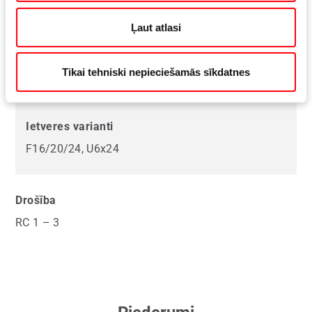
92, 94 mm
Ļaut atlasi
Slēdzenes ass
Tikai tehniski nepieciešamās sīkdatnes
8, 10
Ietveres varianti
F16/20/24, U6x24
Drošība
RC 1 – 3