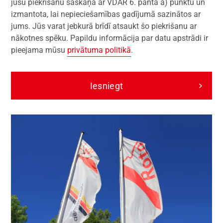
jūsu piekrišanu saskaņā ar VDAR 6. panta a) punktu un
izmantota, lai nepieciešamības gadījumā sazinātos ar
jums. Jūs varat jebkurā brīdī atsaukt šo piekrišanu ar
nākotnes spēku. Papildu informācija par datu apstrādi ir
pieejama mūsu
privātuma politikā
.
Iesniegt