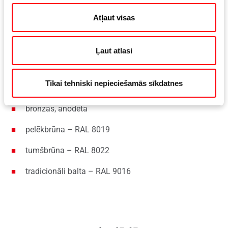
dabīga sudraba, anodēta
Atļaut visas
melhiora, anodēta
matēta titāna virsma, anodēta
Ļaut atlasi
matēta misiņa, anodēta
Tikai tehniski nepieciešamās sīkdatnes
vidēji gaiša bronzas, anodēta
bronzas, anodēta
pelēkbrūna – RAL 8019
tumšbrūna – RAL 8022
tradicionāli balta – RAL 9016