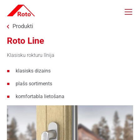
Skip to main content
You are here:
Produkti
Roto Line
Klasisku rokturu līnija
klasisks dizains
plašs sortiments
komfortabla lietošana