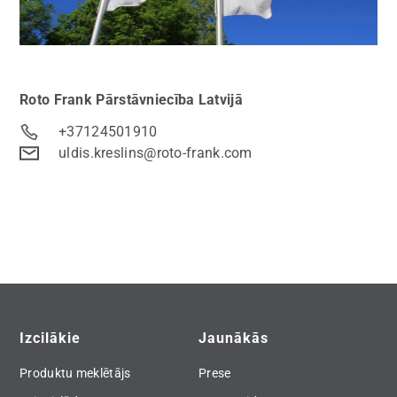
Roto Frank
Pārstāvniecība Latvijā
+37124501910
uldis.kreslins@roto-frank.com
Izcilākie
Jaunākās
Produktu meklētājs
Prese