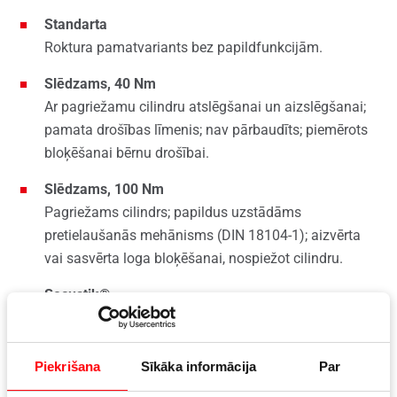
Standarta
Roktura pamatvariants bez papildfunkcijām.
Slēdzams, 40 Nm
Ar pagriežamu cilindru atslēgšanai un aizslēgšanai;
pamata drošības līmenis; nav pārbaudīts; piemērots
bloķēšanai bērnu drošībai.
Slēdzams, 100 Nm
Pagriežams cilindrs; papildus uzstādāms
pretielaušanās mehānisms (DIN 18104-1); aizvērta
vai sasvērta loga bloķēšanai, nospiežot cilindru.
Secustik®
Neredzama aizsardzība pret atmūķēšanu no ārpuses;
pašfiksējošs bloķēšanas mehānisms; drošības tapa.
Piekrišana
Sīkāka informācija
Par
Nospiežama poga