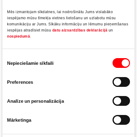
Nepieļauj ar spēku atbīdīt eņģes no ārpuses; ar logu
var darboties, kad ir nospiesta poga.
Mēs izmantojam sīkdatnes, lai nodrošinātu Jums vislabāko
iespējamo mūsu tīmekļa vietnes lietošanu un uzlabotu mūsu
TiltFirst
komunikāciju ar Jums. Sīkāku informāciju un lēmumu pieņemšanas
Slēdzams ar pagriežamu cilindru, „sasvēršana pirms
iespējas atradīsiet mūsu
datu aizsardzības deklarācijā
un
nospiedumā
.
pagriešanas”.
Liektas formas rokturis
Piekrišanas
Pieejams slēdzamā un neslēdzamā variantā,
Nepieciešamie sīkfaili
izvēle
paredzēts uz ārpusi veramiem logiem.
Iespraužams rokturis ar rozeti
Preferences
Epizodiskai loga atvēršanai un aizvēršanai
(piemēram, sabiedriskās ēkās).
Analīze un personalizācija
Ir anodētas virsmas un virsmas ar pulvera pārklājuma
šādos krāsu variantos (krāsu daudzveidība ir atkarīga no
Mārketinga
konkrētā roktura; īpaši krāsu toņi – pēc pieprasījuma):