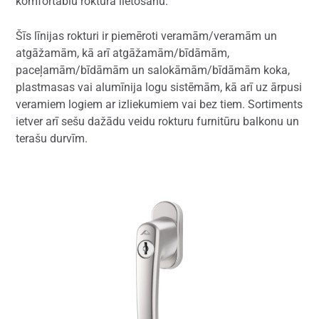
komfortablu roktura lietošanu.
Šīs līnijas rokturi ir piemēroti veramām/veramām un
atgāžamām, kā arī atgāžamām/bīdāmām,
paceļamām/bīdāmām un salokāmām/bīdāmām koka,
plastmasas vai alumīnija logu sistēmām, kā arī uz ārpusi
veramiem logiem ar izliekumiem vai bez tiem. Sortiments
ietver arī sešu dažādu veidu rokturu furnitūru balkonu un
terašu durvīm.