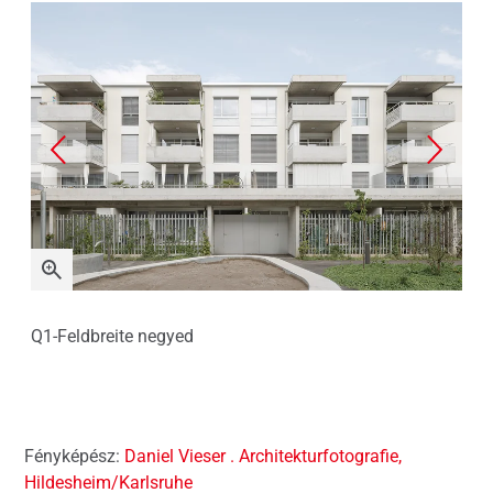
Q1-Feldbreite negyed
Q1-
Fényképész:
Daniel Vieser . Architekturfotografie,
Hildesheim/Karlsruhe