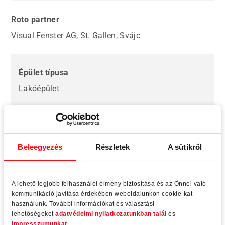
Roto partner
Visual Fenster AG, St. Gallen, Svájc
Épület típusa
Lakóépület
Építés éve
2015
Beleegyezés
Részletek
A sütikről
Rendszer és profil
A lehető legjobb felhasználói élmény biztosítása és az Önnel való
Vekamotion Roto Patio Lift
kommunikáció javítása érdekében weboldalunkon cookie-kat
használunk. További információkat és választási
lehetőségeket
adatvédelmi nyilatkozatunkban talál
és
impresszumunkat
.