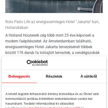
Roto Patio Life az energiasemleges Hotel "Jakarta"-ban,
Hollandiában
A Holland Houtwerk cég több mint 25 éve képviseli a
modern faépítészetet. Az Amsterdamban található,
energiasemleges Hotel Jakarta tervezésénél többek
között 176 darab fa tolóajtót terveztek, a vendégszobák
megvilágítása és szellőztetése érdekében.
A Roto Patio Life biztosítja a tömítettséget és a kezelési
kényelmet.
Beleegyezés
Részletek
A sütikről
Forrás:
Roto Inside, issue 45, August 2020
Kép:
©
Hotel Jakarta Amsterdam
A lehető legjobb felhasználói élmény biztosítása és az Önnel való
kommunikáció javítása érdekében weboldalunkon cookie-kat
Termék
használunk. További információkat és választási