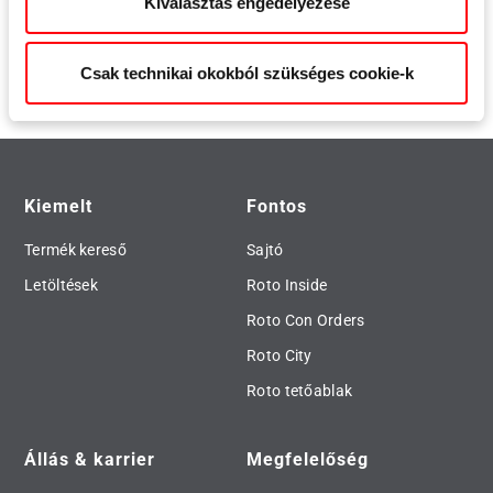
Tovább olvasom...
Kiválasztás engedélyezése
Csak technikai okokból szükséges cookie-k
Kiemelt
Fontos
Termék kereső
Sajtó
Letöltések
Roto Inside
Roto Con Orders
Roto City
Roto tetőablak
Állás & karrier
Megfelelőség