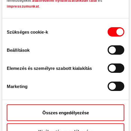
lehetőségeket
adatvédelmi nyilatkozatunkban talál
és
impresszumunkat
.
Hozzájárulás
Szükséges cookie-k
kiválasztása
Beállítások
Elemezés és személyre szabott kialakítás
Marketing
Roto Patio Life
Összes engedélyezése
Komfort vasalat nagy méretű tolóajtókhoz