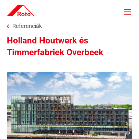
Skip to main content
You are here:
Referenciák
Holland Houtwerk és
Timmerfabriek Overbeek