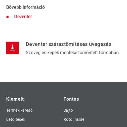
Bővebb információ
Deventer
Deventer száraztömítéses üvegezés
Szöveg és képek mentése tömörített formában
Kiemelt
Fontos
Termék kereső
Sajtó
Letöltések
Roto Inside