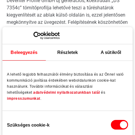
Deventer Profile GmbH új generációs, koextrudált „DS
7354c” tömítőprofilja lehetővé teszi a tűréshatárok
kiegyenlítését az ablak külső oldalán is, ezzel jelentősen
megkönnyítve az üvegezést. Felépítésének köszönhetően
a tömítés tartós ideig rugalmasan képes az
alumíniumhéj és az üveg közötti akár 6,5 mm-es rést is
tömíteni.
Beleegyezés
Részletek
A sütikről
A lehető legjobb felhasználói élmény biztosítása és az Önnel való
kommunikáció javítása érdekében weboldalunkon cookie-kat
Tovább olvasom
használunk. További információkat és választási
lehetőségeket
adatvédelmi nyilatkozatunkban talál
és
impresszumunkat
.
Hozzájárulás
Szükséges cookie-k
kiválasztása