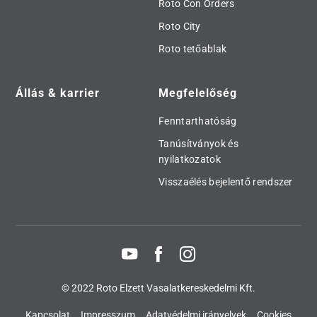
Roto Con Orders
Roto City
Roto tetőablak
Állás & karrier
Megfelelőség
Fenntarthatóság
Tanúsítványok és
nyilatkozatok
Visszaélés bejelentő rendszer
© 2022 Roto Elzett Vasalatkereskedelmi Kft.
Kapcsolat
Impresszum
Adatvédelmi irányelvek
Cookies