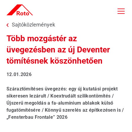
Skip to main content
You are here:
Sajtóközlemények
Több mozgástér az
üvegezésben az új Deventer
tömítésnek köszönhetően
12.01.2026
Száraztömítéses üvegezés: egy új kutatási projekt
sikeresen lezárult / Koextrudált szilikontömítés /
Újszerű megoldás a fa-alumínium ablakok külső
fugatömítésére / Könnyű szerelés az építkezésen is /
„Fensterbau Frontale” 2026