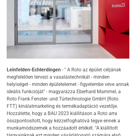
Leinfelden-Echterdingen
- " A Roto az épület céljának
megfelelően tervezi a vasalástechnikát - minden
helyiséget - minden épületelemet - figyelembe véve annak
ideális funkcióját" - magyarázza Eberhard Mammel, a
Roto Frank Fenster- und Türtechnologie GmbH (Roto
FTT) kínálatmarketing és termékadaptáció vezetője.
Hozzátette, hogy a BAU 2023 kiállításon a Roto arra
összpontosított, hogy kézzelfoghatóvá tegye ennek a
munkamódszernek a hozzáadott értékét. "A kiállított
tárgyainknak ezt minden vásárlátogató számára első