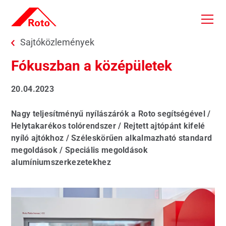
Skip to main content
You are here:
Sajtóközlemények
Fókuszban a középületek
20.04.2023
Nagy teljesítményű nyílászárók a Roto segítségével /
Helytakarékos tolórendszer / Rejtett ajtópánt kifelé
nyíló ajtókhoz / Széleskörűen alkalmazható standard
megoldások / Speciális megoldások
alumíniumszerkezetekhez