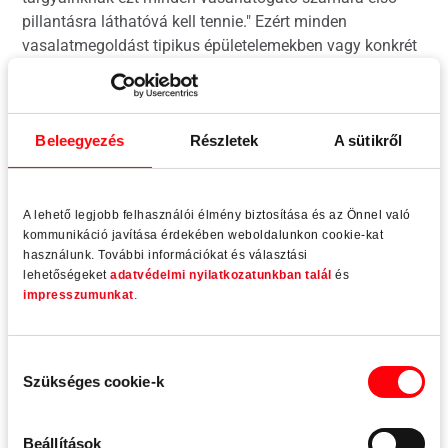
pillantásra láthatóvá kell tennie." Ezért minden
vasalatmegoldást tipikus épületelemekben vagy konkrét
épület- és helyiséghelyzetekben mutatunk be.
Beleegyezés
Részletek
A sütikről
Tovább olvasom...
A lehető legjobb felhasználói élmény biztosítása és az Önnel való
kommunikáció javítása érdekében weboldalunkon cookie-kat
használunk. További információkat és választási
lehetőségeket
adatvédelmi nyilatkozatunkban talál
és
impresszumunkat
.
Hozzájárulás
Szükséges cookie-k
kiválasztása
Beállítások