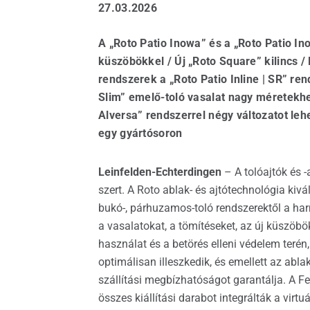
27.03.2026
Nyíl
A „Roto Patio Inowa” és a „Roto Patio In
küszöbökkel / Új „Roto Square” kilincs /
rendszerek a „Roto Patio Inline | SR” rend
Slim” emelő-toló vasalat nagy méretekhez
Alversa” rendszerrel négy változatot le
egy gyártósoron
Leinfelden-Echterdingen
– A tolóajtók és 
szert. A Roto ablak- és ajtótechnológia k
bukó-, párhuzamos-toló rendszerektől a har
a vasalatokat, a tömítéseket, az új küszöböke
használat és a betörés elleni védelem teré
optimálisan illeszkedik, és emellett az abl
szállítási megbízhatóságot garantálja. A Fe
összes kiállítási darabot integrálták a virtuá