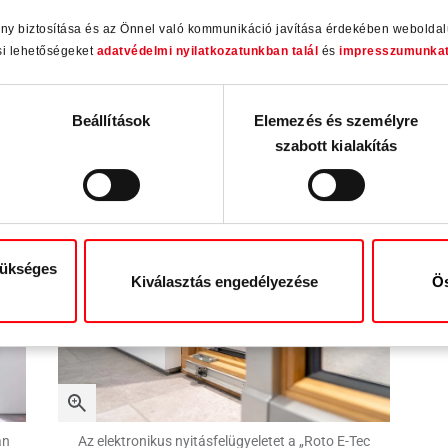
 a
A fehérre lakkozott fenyőből készült tolórendszerben
M
ény biztosítása és az Önnel való kommunikáció javítása érdekében webolda
x”
a Roto a Fensterbau Frontale 2026 kiállításon
pro
si lehetőségeket
adatvédelmi nyilatkozatunkban talál
és
impresszumunka
mutatta be először az „Inowa” intelligens
ú
0
merőlegesen záródó toló vasalatot, az új, 2026 végén
„Ro
/1
elérhető „Flex küszöb”-bel kombinálva. A küszöb kívül
Beállítások
Elemezés és személyre
”.
futó fa- és fa-alumíniumból készült szárnyakhoz
szabott kialakítás
alkalmas.
zükséges
Kiválasztás engedélyezése
Ös
an
Az elektronikus nyitásfelügyeletet a „Roto E-Tec