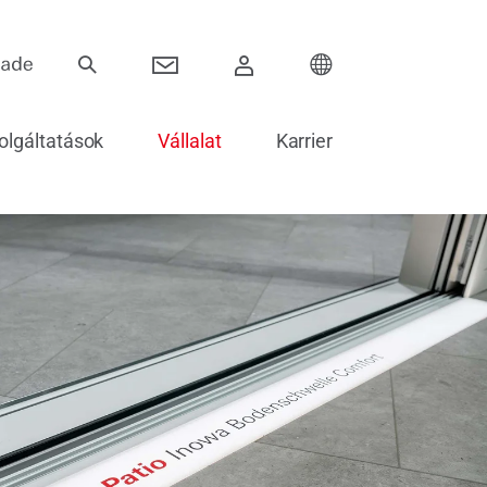
olgáltatások
Vállalat
Karrier
Pántok
ok
Toló rendszerek
Elektronika ajtókhoz
Ajtók beépítése és üvegezése