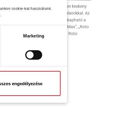
űanyag emelő-toló rendszer különösen keskeny
lunkon cookie-kat használunk.
filokkal és „Roto Patio Lift | Slim” vasalatokkal. Az
t
.
j „Roto Square” kilincs 2026 nyarától kapható a
to Patio Inowa”, „Roto Patio Inowa | Max”, „Roto
Patio Alversa” és „Roto Patio Lift” Roto
Marketing
tolórendszerekhez.
szes engedélyezése