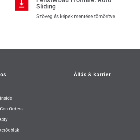
Fensterbau Frontale: Roto
Sliding
Szöveg és képek mentése tömörítve
tos
Állás & karrier
Inside
 Con Orders
City
tetőablak