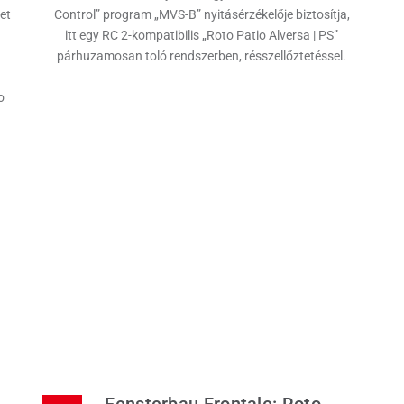
et
Control” program „MVS-B” nyitásérzékelője biztosítja,
itt egy RC 2-kompatibilis „Roto Patio Alversa | PS”
párhuzamosan toló rendszerben, résszellőztetéssel.
o