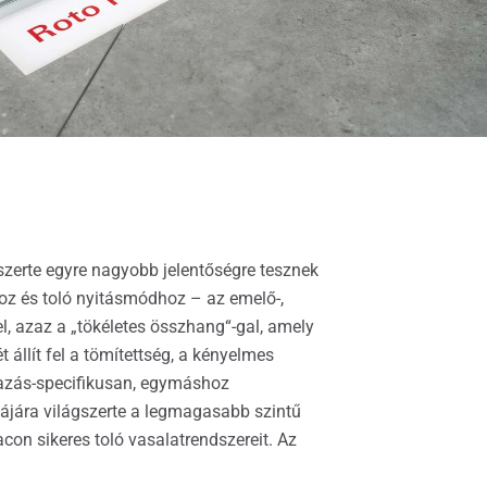
gszerte egyre nagyobb jelentőségre tesznek
oz és toló nyitásmódhoz – az emelő-,
, azaz a „tökéletes összhang“-gal, amely
t állít fel a tömítettség, a kényelmes
lmazás-specifikusan, egymáshoz
ttájára világszerte a legmagasabb szintű
con sikeres toló vasalatrendszereit. Az