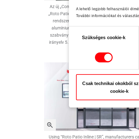
Az új „Comfort” küszöb optimálisan illeszkedik
A lehető legjobb felhasználói élm
„Roto Patio Inowa” és a „Roto Patio Inowa | Ma
További információkat és választá
rendszerekhez belül futó szárnnyal, fa- és fa-
alumínium tokalapanyaghoz. A DIN EN 1804
Hozzájárulás
szabvány szerint akadálymentes, az ift BA 01
Szükséges cookie-k
kiválasztása
irányelv 5. osztálya szerint „kerékkel áthajtható
Csak technikai okokból s
cookie-k
Using “Roto Patio Inline | SR”, manufacturers c