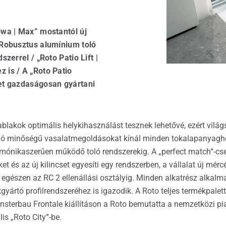
ászáró szakszervíz
owa | Max” mostantól új
 Robusztus alumínium toló
szerrel / „Roto Patio Lift |
 is / A „Roto Patio
het gazdaságosan gyártani
-ablakok optimális helykihasználást tesznek lehetővé, ezért vilá
iváló minőségű vasalatmegoldásokat kínál minden tokalapanyagh
mónikaszerűen működő toló rendszerekig. A „perfect match“-csel
t és az új kilincset egyesíti egy rendszerben, a vállalat új mércé
n, egészen az RC 2 ellenállási osztályig. Minden alkatrész alka
akgyártó profilrendszeréhez is igazodik. A Roto teljes termékpale
nsterbau Frontale kiállításon a Roto bemutatta a nemzetközi pia
lis „Roto City”-be.