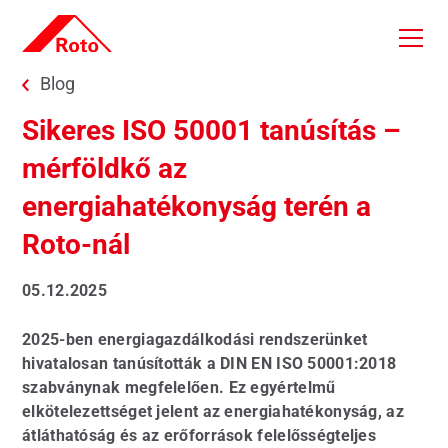
Skip to main content
You are here:
Blog
Sikeres ISO 50001 tanúsítás –
mérföldkő az
energiahatékonyság terén a
Roto-nál
05.12.2025
2025-ben energiagazdálkodási rendszerünket
hivatalosan tanúsították a DIN EN ISO 50001:2018
szabványnak megfelelően. Ez egyértelmű
elkötelezettséget jelent az energiahatékonyság, az
átláthatóság és az erőforrások felelősségteljes