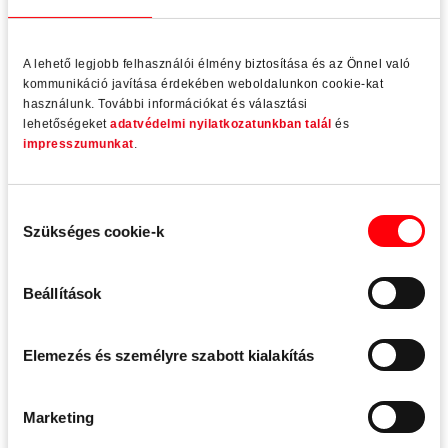
Az ISO 50001 egy nemzetközileg elismert szabvány az
energiagazdálkodási rendszerekre vonatkozóan. Segíti a
vállalatokat az energiafogyasztás szisztematikus
A lehető legjobb felhasználói élmény biztosítása és az Önnel való
nyilvántartásában, a megtakarítási lehetőségek
kommunikáció javítása érdekében weboldalunkon cookie-kat
azonosításában és ezáltal a folyamatos fejlesztések
használunk. További információkat és választási
lehetőségeket
adatvédelmi nyilatkozatunkban talál
és
megvalósításában.
impresszumunkat
.
A Roto számára ez a következőket jelenti:
Hatékonyabb folyamatok strukturált energia tervezés
Hozzájárulás
révén
Szükséges cookie-k
kiválasztása
Megalapozott döntések megbízható adatok alapján
Beállítások
Felelősségvállalás a környezet és a jövő iránt
Elemezés és személyre szabott kialakítás
Tanúsított telephelyeink:
Leinfelden-Echterdingen
Marketing