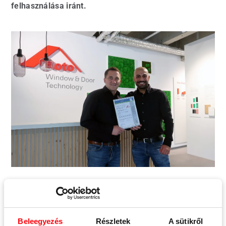
felhasználása iránt.
Mit jelent az ISO 50001 a Roto
számára?
Beleegyezés
Részletek
A sütikről