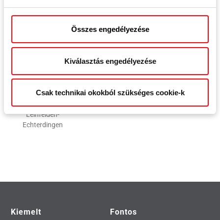
Velbert
Berlin
Összes engedélyezése
Kiválasztás engedélyezése
Csak technikai okokból szükséges cookie-k
Team
Team Velbert
Team Berlin
Leinfelden-
Echterdingen
Kiemelt
Fontos