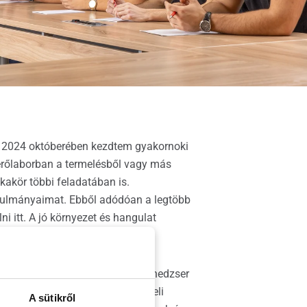
. 2024 októberében kezdtem gyakornoki
érőlaborban a termelésből vagy más
kakör többi feladatában is.
nulmányaimat. Ebből adódóan a legtöbb
i itt. A jó környezet és hangulat
a Egyetemi Központ Műszaki Menedzser
l változatos és kihívásokkal teli
A sütikről