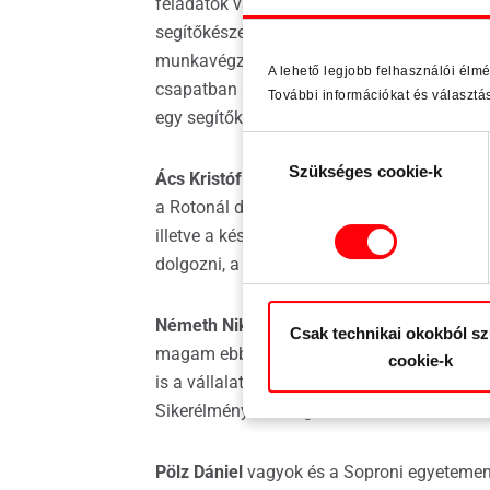
feladatok várnak rám. Elsősorban a sajto
segítőkészek. Bármilyen kérdéssel fordulh
munkavégzést. A csapat rendkívül befogadó
A lehető legjobb felhasználói élm
csapatban szeretne dolgozni, ahol valódi sz
További információkat és választá
egy segítőkész csapatban dolgozni.
Hozzájárulás
Szükséges cookie-k
kiválasztása
Ács Kristóf
vagyok, 25 éves soproni egyetem
a Rotonál dolgozni konstrukciós gyakornokk
illetve a későbbiekben lyukképkatalógussal 
dolgozni, a kollégák kedvesek, segítőkésze
Németh Nikolett Mária
vagyok (volt gyakor
Csak technikai okokból s
magam ebben a csapatközösségben. Mindenki
cookie-k
is a vállalatnál töltöttem a HR-en. Feladat
Sikerélményként fogom fel ezeket a feladat
Pölz Dániel
vagyok és a Soproni egyetemen