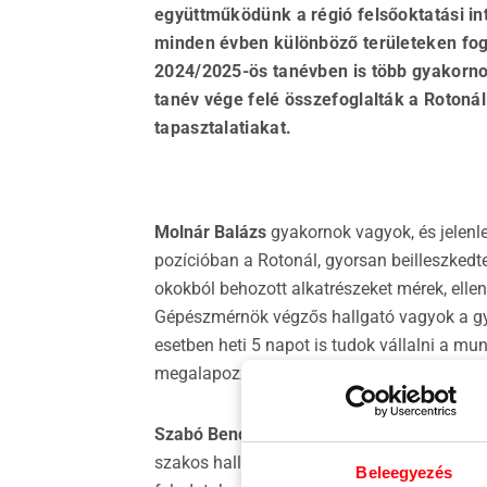
együttműködünk a régió felsőoktatási int
Nyíl
minden évben különböző területeken fo
2024/2025-ös tanévben is több gyakornok
tanév vége felé összefoglalták a Rotoná
tapasztalatiakat.
Molnár Balázs
gyakornok vagyok, és jelen
pozícióban a Rotonál, gyorsan beilleszked
okokból behozott alkatrészeket mérek, ellen
Gépészmérnök végzős hallgató vagyok a gy
esetben heti 5 napot is tudok vállalni a mu
megalapozza az élvezetes munkavégzést, és
Szabó Bence
vagyok, 24 éves, és 2024 sz
szakos hallgatója vagyok, levelező tagoza
Beleegyezés