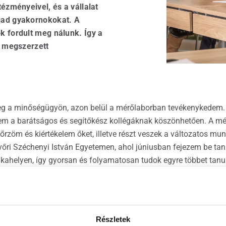
ézményeivel, és a vállalat
ászáró szakszervíz
gad gyakornokokat. A
 fordult meg nálunk. Így a
l megszerzett
leg a minőségügyön, azon belül a mérőlaborban tevékenykedem
tem a barátságos és segítőkész kollégáknak köszönhetően. A m
őrzöm és kiértékelem őket, illetve részt veszek a változatos mun
őri Széchenyi István Egyetemen, ahol júniusban fejezem be ta
nkahelyen, így gyorsan és folyamatosan tudok egyre többet tanuln
 örülök, hogy egy ilyen jó csapatba kerültem.
eptemberében csatlakoztam a Roto csapatához. Az ELTE Savari
ton. Az Üzemmérnökség gyakornokaként dolgozom főállásban, aho
Részletek