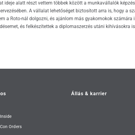
lat ideje alatt részt vettem többek között a munkavállalók kép
rvezésében. A vállalat lehetőséget biztosított arra is, hogy a
ttem a Roto-nál dolgozni, és ajánlom más gyakornokok számára 
ődésemet, és felkészítettek a diplomaszerzés utáni kihívásokra 
tos
Állás & karrier
Inside
 Con Orders