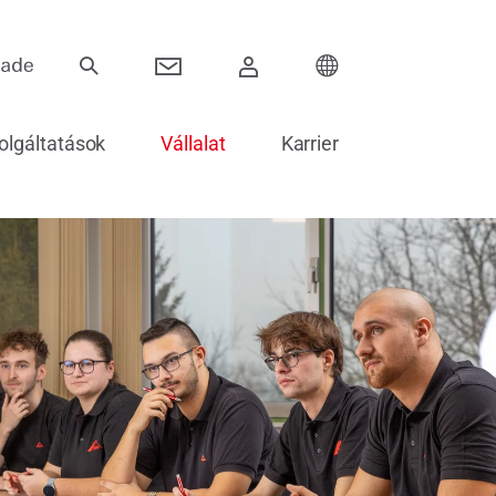
olgáltatások
Vállalat
Karrier
Pántok
ok
Toló rendszerek
Elektronika ajtókhoz
Ajtók beépítése és üvegezése