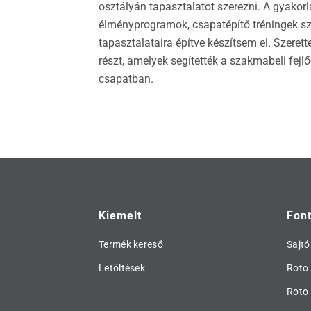
osztályán tapasztalatot szerezni. A gyakor
élményprogramok, csapatépítő tréningek sze
tapasztalataira építve készítsem el. Szere
részt, amelyek segítették a szakmabeli fejl
csapatban.
Kiemelt
Fon
Termék kereső
Sajtó
Letöltések
Roto 
Roto