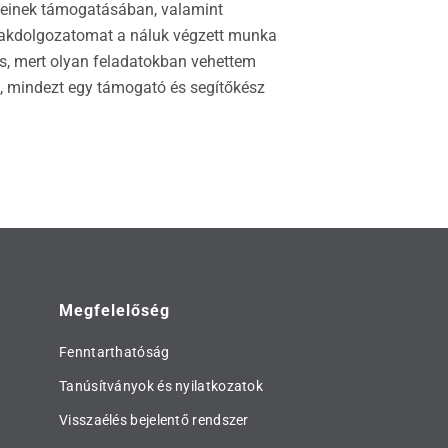
zéseinek támogatásában, valamint
 szakdolgozatomat a náluk végzett munka
is, mert olyan feladatokban vehettem
is, mindezt egy támogató és segítőkész
Megfelelőség
Fenntarthatóság
Tanúsítványok és nyilatkozatok
Visszaélés bejelentő rendszer