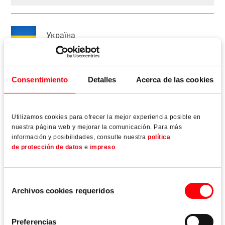
Україна
Українська
Consentimiento
Detalles
Acerca de las cookies
Schweiz
Deutsch (Schweiz)
Utilizamos cookies para ofrecer la mejor experiencia posible en
nuestra página web y mejorar la comunicación. Para más
información y posibilidades, consulte nuestra
política
Nederland
de protección de datos
e
impreso
.
Nederlands
Selección
Archivos cookies requeridos
de
Sverige
consentimiento
English
Preferencias