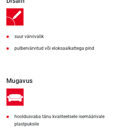
Disain
suur värvivalik
pulbervärvitud või eloksaalkattega pind
Mugavus
hooldusvaba tänu kvaliteetsele isemäärivale
plastpuksile