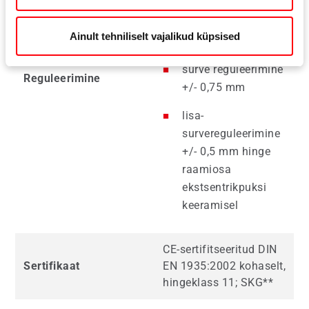
üles-alla
reguleerimine +/- 4
Ainult tehniliselt vajalikud küpsised
mm
surve reguleerimine
Reguleerimine
+/- 0,75 mm
lisa-
survereguleerimine
+/- 0,5 mm hinge
raamiosa
ekstsentrikpuksi
keeramisel
CE-sertifitseeritud DIN
Sertifikaat
EN 1935:2002 kohaselt,
hingeklass 11; SKG**