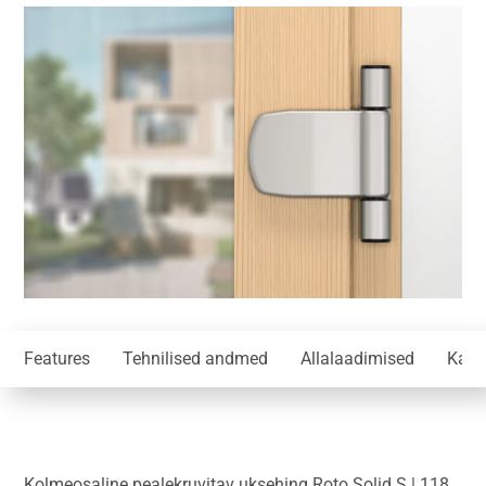
Features
Tehnilised andmed
Allalaadimised
Kas 
Kolmeosaline pealekruvitav uksehing Roto Solid S | 118