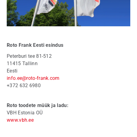
Roto Frank
Eesti esindus
Peterburi tee 81-512
11415 Tallinn
Eesti
info.ee@roto-frank.com
+372 632 6980
Roto toodete müük ja ladu:
VBH Estonia OÜ
www.vbh.ee