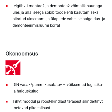
telgtihvti montaaž ja demontaaž võimalik suunaga
üles ja alla, seega sobib toode eriti kasutamiseks
piiratud ukseraami ja ülapiirde vahelise paigaldus- ja
demonteerimisruumi korral
Ökonoomsus
DIN-vasak/parem kasutatav – väiksemad logistika-
ja halduskulud
Tihvtimoodul ja roostekindlast terasest silindertihvt
toetavad pikaealisust