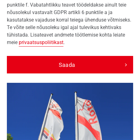
punktile f. Vabatahtlikku teavet töödeldakse ainult teie
nõusolekul vastavalt GDPR artikli 6 punktile a ja
kasutatakse vajaduse korral teiega ühenduse võtmiseks.
Te võite selle nõusoleku igal ajal tulevikus kehtivaks
tühistada. Lisateavet andmete töötlemise kohta leiate
meie
privaatsuspoliitikast
.
Saada