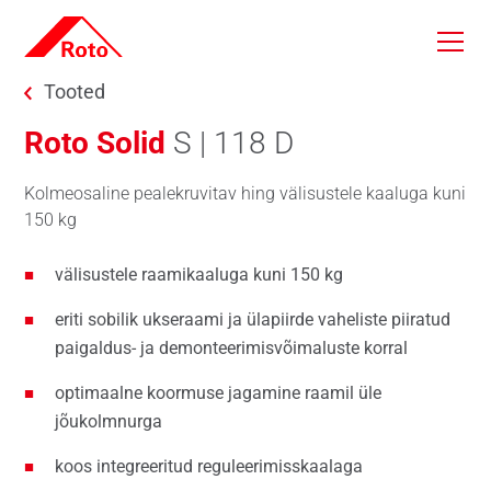
Skip to main content
You are here:
Tooted
Roto Solid
S | 118 D
Kolmeosaline pealekruvitav hing välisustele kaaluga kuni
150 kg
välisustele raamikaaluga kuni 150 kg
eriti sobilik ukseraami ja ülapiirde vaheliste piiratud
paigaldus- ja demonteerimisvõimaluste korral
optimaalne koormuse jagamine raamil üle
jõukolmnurga
koos integreeritud reguleerimisskaalaga