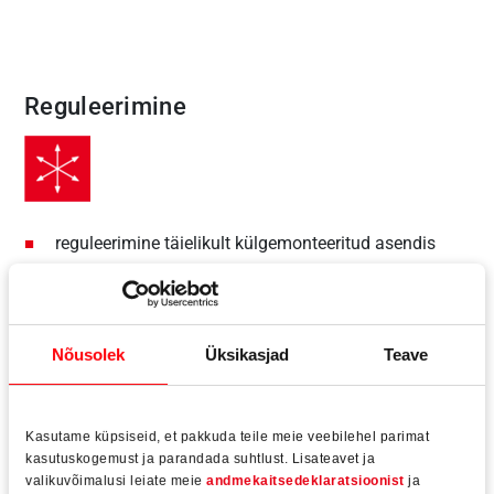
Reguleerimine
reguleerimine täielikult külgemonteeritud asendis
ilma kinnituse vabastamist
ilma hingekorpuse nihutamiseta külgsuunas
Nõusolek
Üksikasjad
Teave
lisa-survereguleerimisega
Kasutame küpsiseid, et pakkuda teile meie veebilehel parimat
kasutuskogemust ja parandada suhtlust. Lisateavet ja
valikuvõimalusi leiate meie
andmekaitsedeklaratsioonist
ja