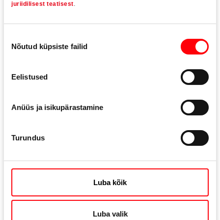
juriidilisest teatisest
.
Tehnilised andmed
Nõusoleku
Nõutud küpsiste failid
valik
Lengimaterjal
Puit, PVC
Eelistused
Raamikaal
Max. 150 kg
Anüüs ja isikupärastamine
Turundus
Ülekatte
12,5 – 27,5 mm
mõõduvahemik
külgsuunas
Luba kõik
reguleerimine
+10/-5 mm
Luba valik