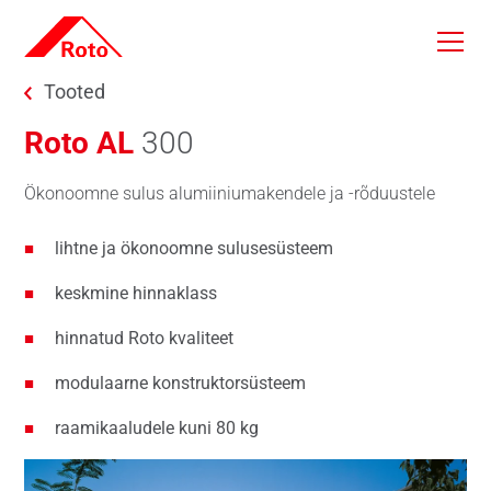
Skip to main content
You are here:
Tooted
Roto AL
300
Ökonoomne sulus alumiiniumakendele ja -rõduustele
lihtne ja ökonoomne sulusesüsteem
keskmine hinnaklass
hinnatud Roto kvaliteet
modulaarne konstruktorsüsteem
raamikaaludele kuni 80 kg