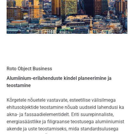
Roto Object Business
Alumiinium-erilahenduste kindel planeerimine ja
teostamine
Kõrgetele nõuetele vastavate, esteetilise välisilmega
ehitusobjektide teostamine nõuab uudseid lahendusi ka
akna- ja fassaadielementidelt. Eriti suurepinnaliste,
energiasäästlike ja filigraanse teostusega alumiiniumist
akende ja uste teostamiseks, mida standardsulusega