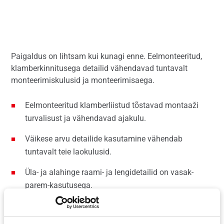
Paigaldus on lihtsam kui kunagi enne. Eelmonteeritud,
klamberkinnitusega detailid vähendavad tuntavalt
monteerimiskulusid ja monteerimisaega.
Eelmonteeritud klamberliistud tõstavad montaaži
turvalisust ja vähendavad ajakulu.
Väikese arvu detailide kasutamine vähendab
tuntavalt teie laokulusid.
Üla- ja alahinge raami- ja lengidetailid on vasak-
parem-kasutusega.
Mugavad raami reguleerimisvõimalused üles-alla ja
külgsuunas külgemonteeritud asendis.