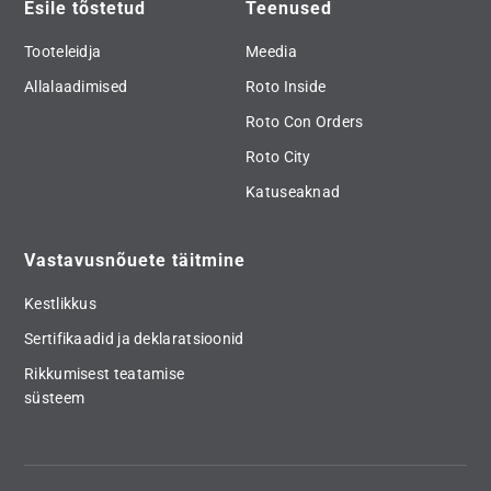
Esile tõstetud
Teenused
Tooteleidja
Meedia
Allalaadimised
Roto Inside
Roto Con Orders
Roto City
Katuseaknad
Vastavusnõuete täitmine
Kestlikkus
Sertifikaadid ja deklaratsioonid
Rikkumisest teatamise
süsteem