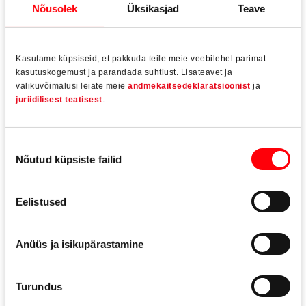
Nõusolek
Üksikasjad
Teave
Pöördavatavate akende korral toimub külgsuunaline
reguleerimine eriti mugavalt uuest ülahinge
raamidetailist.
Kasutame küpsiseid, et pakkuda teile meie veebilehel parimat
kasutuskogemust ja parandada suhtlust. Lisateavet ja
Uue nurkülekande paigaldus koos valikuliselt
valikuvõimalusi leiate meie
andmekaitsedeklaratsioonist
ja
integreeritava valeavamispiirajaga toimub ilma
juriidilisest teatisest
.
tööriistata pistik-kahvli abil.
Nõusoleku
Nõutud küpsiste failid
valik
Galerii
Eelistused
Anüüs ja isikupärastamine
Turundus