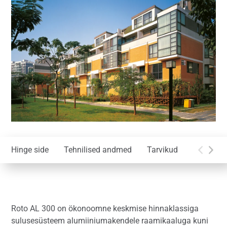
Hinge side
Tehnilised andmed
Tarvikud
Paigaldu
Roto AL 300 on ökonoomne keskmise hinnaklassiga
sulusesüsteem alumiiniumakendele raamikaaluga kuni