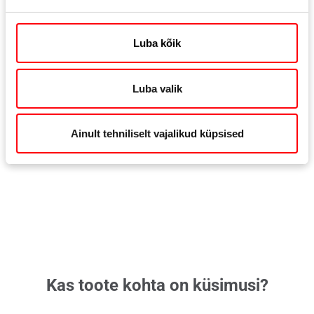
Luba kõik
Luba valik
Ainult tehniliselt vajalikud küpsised
Roto AL 300
Ülah
Kas toote kohta on küsimusi?