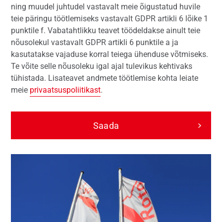
ning muudel juhtudel vastavalt meie õigustatud huvile
teie päringu töötlemiseks vastavalt GDPR artikli 6 lõike 1
punktile f. Vabatahtlikku teavet töödeldakse ainult teie
nõusolekul vastavalt GDPR artikli 6 punktile a ja
kasutatakse vajaduse korral teiega ühenduse võtmiseks.
Te võite selle nõusoleku igal ajal tulevikus kehtivaks
tühistada. Lisateavet andmete töötlemise kohta leiate
meie
privaatsuspoliitikast
.
Saada