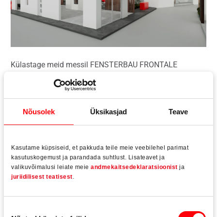
Külastage meid messil FENSTERBAU FRONTALE
Nürnbergis.
Hall 1, stendid 303/304
“Roto City” messil FENSTERBAU
Nõusolek
Üksikasjad
Teave
FRONTALE 2026
Kasutame küpsiseid, et pakkuda teile meie veebilehel parimat
kasutuskogemust ja parandada suhtlust. Lisateavet ja
Seal, kus linn kohtub loodusega, liikumine rahu ja
valikuvõimalusi leiate meie
andmekaitsedeklaratsioonist
ja
vaikusega ning siseruum välisruumiga, tekib nn
juriidilisest teatisest
.
„vahepealne“ ruum. Just sellist ruumi kujutab Roto Frank
Fenster- und Türtechnologie GmbH 24.–27. märtsil 2026
messil „Fensterbau Frontale“ Nürnbergis. Digitaalsest
Nõusoleku