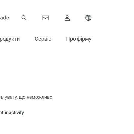
родукти
Сервіс
Про фірму
Петлі
Розсувні системи
іть увагу, що неможливо
вері
Електронні компоненти
f inactivity
Аксесуари для скління
Запасні частини для дверей