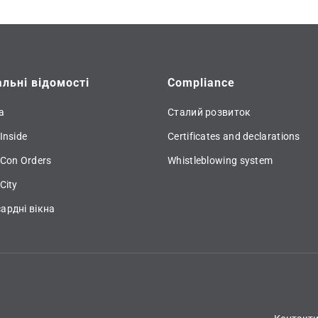
альні відомості
Compliance
а
Сталий розвиток
Inside
Certificates and declarations
 Con Orders
Whistleblowing system
City
ардні вікна