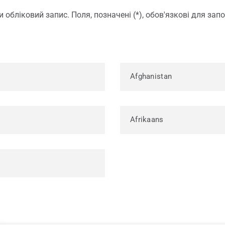
і частини для вікон
нний сервіс
и обліковий запис. Поля, позначені (*), обов'язкові для зап
Afghanistan
Afrikaans