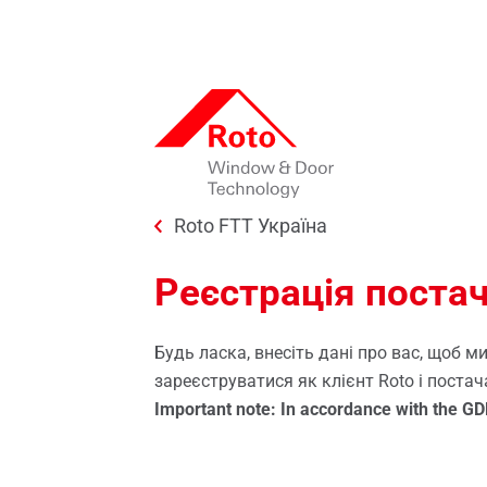
Skip to main content
You are here:
Roto FTT Україна
Віконні та дверні технології Roto
Мед
Поворотно-ухильні / поворотні /
Завантаження
Розсув
Roto
Реєстрація поста
ухильні
Довідка
Корп
On-line сервіс для підбору
Rot
Insi
Відкривання назовні
фурнітури
Підйо
Будь ласка, внесіть дані про вас, щоб 
Roto у світі
Roto
зареєструватися як клієнт Roto і поста
Пороги
Портал постачальників
Елект
Important note: In accordance with the GDP
Roto
Ручки для вікон
Roto City
Аксес
склоп
Запа