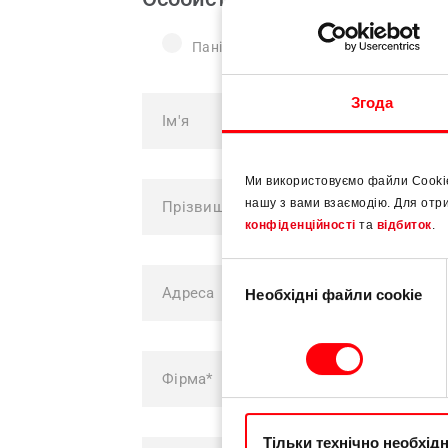
Пані
Пан
Згода
Ми використовуємо файли Cooki
нашу з вами взаємодію. Для отр
конфіденційності
та
відбиток
.
Вибір
Необхідні файли cookie
згоди
Тільки технічно необхід