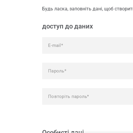
Ущільнення для вікон
Запасн
Віко
Будь ласка, заповніть дані, щоб створит
Мансардні вікна
доступ до даних
Особисті дані