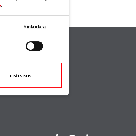
e
.
Rinkodara
Leisti visus
stema