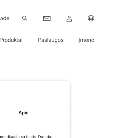
Produktai
Paslaugos
Įmonė
Vyriai
Stumdomos sistemos
Elektroniniai komponentai
Apie
Stiklinimo priedai
Atsarginės dalys durims
omunikaciją su jumis. Daugiau