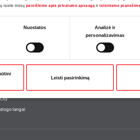
ių rasite mūsų
pareiškime apie privatumo apsaugą
ir
teisiniame pranešim
langai
Nuostatos
Analizė ir
personalizavimas
jas
Compliance
da
Tvarumas
būtini
Leisti pasirinkimą
Inside
Certificates and declarations
 Con Orders
Informavimo apie pažeidimus si
City
stogo langai