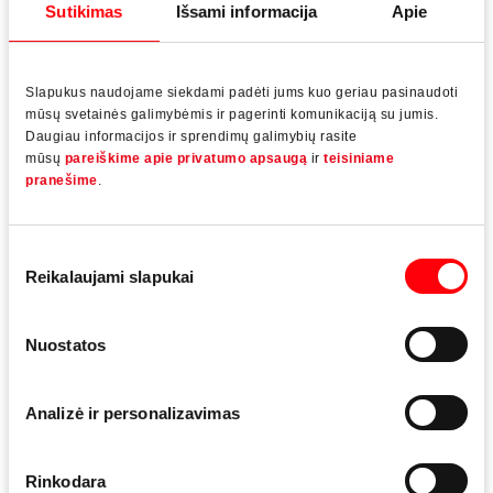
Sutikimas
Išsami informacija
Apie
Slapukus naudojame siekdami padėti jums kuo geriau pasinaudoti
mūsų svetainės galimybėmis ir pagerinti komunikaciją su jumis.
Daugiau informacijos ir sprendimų galimybių rasite
mūsų
pareiškime apie privatumo apsaugą
ir
teisiniame
pranešime
.
Roto Patio Inowa
Sutikimo
Reikalaujami slapukai
pasirinkimas
Išmanūs apkaustai išskirtinai sandarioms stumdomoms
sistemoms
Nuostatos
760 komplektų, matmenys 1,100 x 2,700 mm, varčių
svoris 180 kg
Analizė ir personalizavimas
patogus, lengvas ir paprastas valdymas dėl
Rinkodara
novatoriško uždarymo mechanizmo