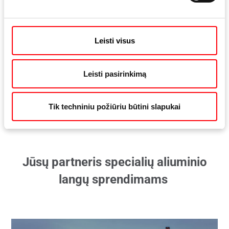
ypač sandaru dėl tarpinės visu perimetru ir aktyvių
fiksavimo taškų, net ir viduriniame statramstyje
Leisti visus
puikus dizainas dėl paslėptos technologijos
Leisti pasirinkimą
Apkaustų apžvalga
Tik techniniu požiūriu būtini slapukai
Jūsų partneris specialių aliuminio
langų sprendimams