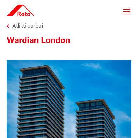
Skip to main content
You are here:
Atlikti darbai
Wardian London