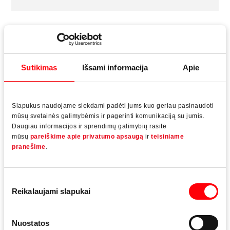
Pastatyta
2015
Sutikimas
Išsami informacija
Apie
Pastato aukštis
7 aukštai (Baziniame pastate) + 19 aukštų
Slapukus naudojame siekdami padėti jums kuo geriau pasinaudoti
(Bokšte)
mūsų svetainės galimybėmis ir pagerinti komunikaciją su jumis.
Daugiau informacijos ir sprendimų galimybių rasite
mūsų
pareiškime apie privatumo apsaugą
ir
teisiniame
pranešime
.
Sistemos ir profiliai
Josef Gartner GmbH
Sutikimo
Reikalaujami slapukai
pasirinkimas
Medžiaga
Aliuminis
Nuostatos