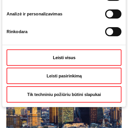
Analizė ir personalizavimas
Jūsų partneris specialių aliuminio
Rinkodara
langų sprendimams
Leisti visus
Leisti pasirinkimą
Tik techniniu požiūriu būtini slapukai