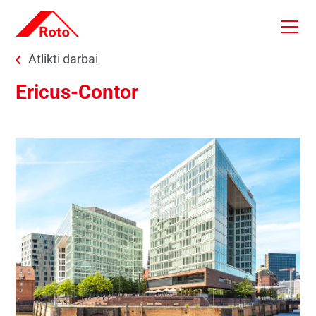
Skip to main content
You are here:
Atlikti darbai
Ericus-Contor