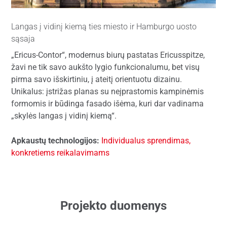
Langas į vidinį kiemą ties miesto ir Hamburgo uosto
sąsaja
„Ericus-Contor“, modernus biurų pastatas Ericusspitze,
žavi ne tik savo aukšto lygio funkcionalumu, bet visų
pirma savo išskirtiniu, į ateitį orientuotu dizainu.
Unikalus: įstrižas planas su neįprastomis kampinėmis
formomis ir būdinga fasado išėma, kuri dar vadinama
„skylės langas į vidinį kiemą“.
Apkaustų technologijos:
Individualus sprendimas,
konkretiems reikalavimams
Projekto duomenys