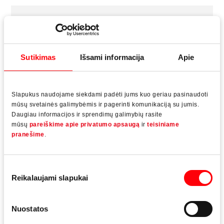
Pastatyta
2011
Sutikimas
Išsami informacija
Apie
Pastato aukštis
37 m (10 aukštai)
Slapukus naudojame siekdami padėti jums kuo geriau pasinaudoti
mūsų svetainės galimybėmis ir pagerinti komunikaciją su jumis.
Daugiau informacijos ir sprendimų galimybių rasite
mūsų
pareiškime apie privatumo apsaugą
ir
teisiniame
Sistemos ir profiliai
pranešime
.
Wicona, Hydro Building Systems GmbH
Sutikimo
Reikalaujami slapukai
pasirinkimas
Medžiaga
Aliuminis
Nuostatos