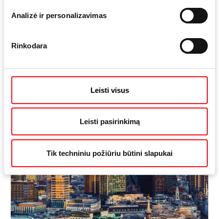
Analizė ir personalizavimas
Jūsų partneris specialių aliuminio
Rinkodara
langų sprendimams
Leisti visus
Leisti pasirinkimą
Tik techniniu požiūriu būtini slapukai