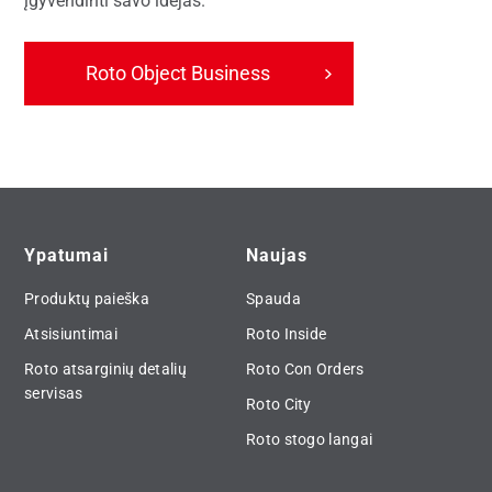
įgyvendinti savo idėjas.
Roto Object Business
Ypatumai
Naujas
Produktų paieška
Spauda
Atsisiuntimai
Roto Inside
Roto atsarginių detalių
Roto Con Orders
servisas
Roto City
Roto stogo langai