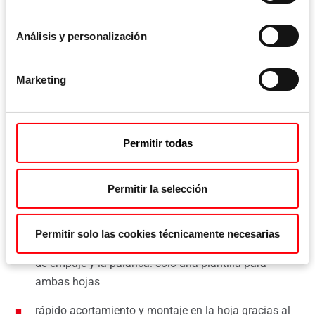
cookies
Análisis y personalización
Roto NX V locking cam
Marketing
Permitir todas
Cremona de segunda hoja Plus
Permitir la selección
Rentable gracias a un montaje rápido y sin esfuerzo
misma posición de los cerraderos en la hoja activa y
Permitir solo las cookies técnicamente necesarias
pasiva gracias a un movimiento uniforme de la barra
de empuje y la palanca: solo una plantilla para
ambas hojas
rápido acortamiento y montaje en la hoja gracias al