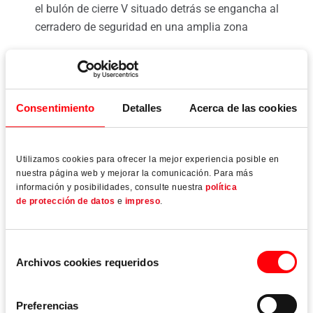
el bulón de cierre V situado detrás se engancha al
cerradero de seguridad en una amplia zona
la posición de la presión de apriete se detecta
rápidamente mediante una marcación.
Consentimiento
Detalles
Acerca de las cookies
la regulación de la presión de apriete puede llevarse a
cabo con una llave hexagonal convencional (4 mm).
Utilizamos cookies para ofrecer la mejor experiencia posible en
nuestra página web y mejorar la comunicación. Para más
información y posibilidades, consulte nuestra
política
de protección de datos
e
impreso
.
Acepte nuestras cookies de
Selección
marketing para ver vídeos de
Archivos cookies requeridos
de
YouTube.
consentimiento
Cambiar la configuración de
Preferencias