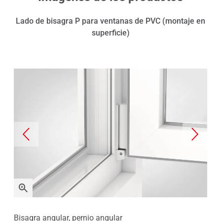
Lado de bisagra P para ventanas de PVC (montaje en
superficie)
Bisagra angular, pernio angular
Sop