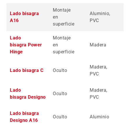
Montaje
Lado bisagra
Aluminio,
en
H
A16
PVC
superficie
Lado
Montaje
bisagra Power
en
Madera
H
Hinge
superficie
Madera,
Lado bisagra C
Oculto
H
PVC
Lado
Madera,
Oculto
H
bisagra Designo
PVC
Lado bisagra
Oculto
Aluminio
H
Designo A16