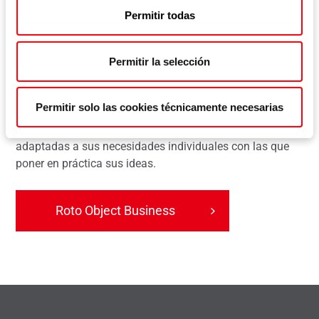
energéticamente eficientes, para las que no caben los
Permitir todas
componentes estándar, desarrollamos soluciones
económicamente viables y a medida.
Permitir la selección
Los expertos de Roto Object Business son sus socios de
confianza para las consultas sobre tecnología de
Permitir solo las cookies técnicamente necesarias
ventanas y puertas específicas de cada proyecto. Le
ofrecemos soluciones de herrajes personalizadas y
adaptadas a sus necesidades individuales con las que
poner en práctica sus ideas.
Roto Object Business