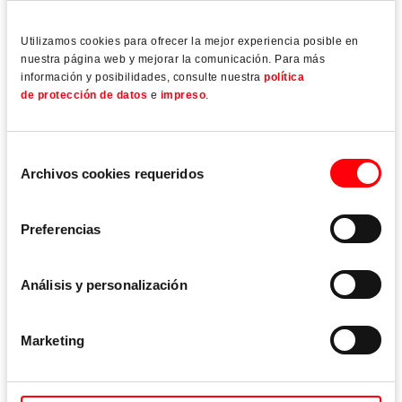
Utilizamos cookies para ofrecer la mejor experiencia posible en
nuestra página web y mejorar la comunicación. Para más
información y posibilidades, consulte nuestra
política
de protección de datos
e
impreso
.
Selección
Archivos cookies requeridos
de
consentimiento
Preferencias
Roto Object Business
Seguridad en la planificación y aplicación de soluciones
de aluminio a medida
Análisis y personalización
La realización de proyectos exigentes desde el punto de
Marketing
vista técnico y estético requiere soluciones innovadoras
para ventanas y elementos de fachada. En el caso de
ventanas y puertas de aluminio especialmente grandes y