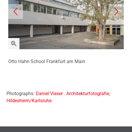
Otto Hahn School Frankfurt am Main
Ott
Photographs:
Daniel Vieser . Architekturfotografie,
Hildesheim/Karlsruhe