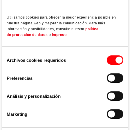
2024
Utilizamos cookies para ofrecer la mejor experiencia posible en
nuestra página web y mejorar la comunicación. Para más
Material del marco
información y posibilidades, consulte nuestra
política
de protección de datos
e
impreso
.
Madera/aluminio
Selección
Archivos cookies requeridos
de
consentimiento
Technología de herraje
Preferencias
Análisis y personalización
Marketing