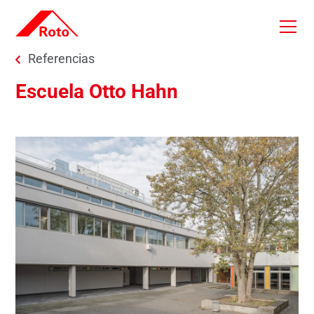
Skip to main content
You are here:
Referencias
Escuela Otto Hahn