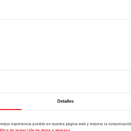
Detalles
Soleras y juntas para
puertas de Roto
a mejor experiencia posible en nuestra página web y mejorar la comunicació
Guardar el texto y las imágenes en
lítica de protección de datos
e
impreso
.