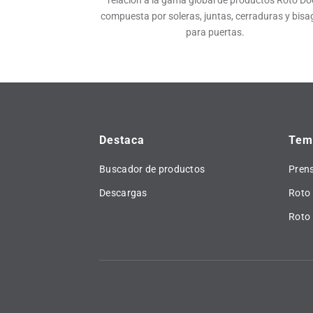
relación a la gama global de productos Roto Do
compuesta por soleras, juntas, cerraduras y bisa
para puertas.
Destaca
Tema
Buscador de productos
Pren
Descargas
Roto 
Roto 