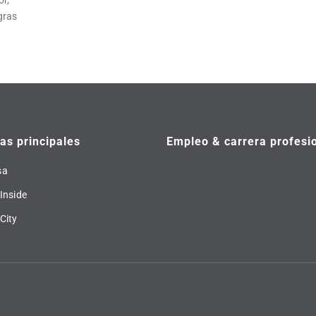
or,
gras
s principales
Empleo & carrera profesi
sa
Inside
City