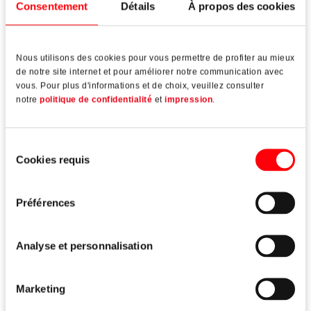
Consentement
Détails
À propos des cookies
Roto Solid
C | C7.140
Paumelle invisible pour portes d'entrée en aluminium
Nous utilisons des cookies pour vous permettre de profiter au mieux
de notre site internet et pour améliorer notre communication avec
vous. Pour plus d'informations et de choix, veuillez consulter
Lire plus
notre
politique de confidentialité
et
impression
.
Sélection
Cookies requis
du
consentement
Préférences
Analyse et personnalisation
Marketing