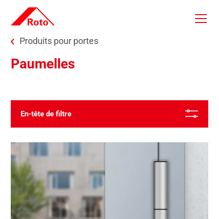
Skip to main content
You are here:
Produits pour portes
Paumelles
Du plus récent
En-tête de filtre