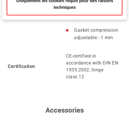
Uniquement les cookies requis pour des raisons
techniques
Height adjustable: -1
Adjustment
/ +5 mm
Gasket compression
adjustable: -1 mm
CE-certified in
accordance with DIN EN
Certification
1935:2002, hinge
class 12
Accessories