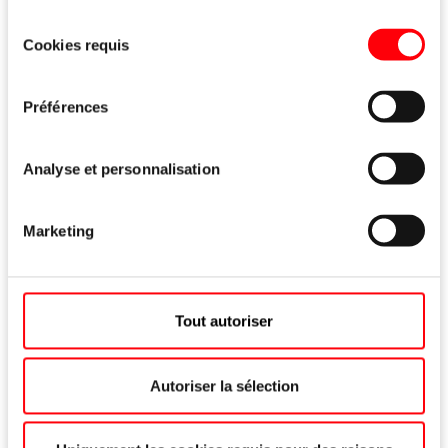
when the door is closed
Sélection
Cookies requis
du
consentement
Préférences
Technical data
Analyse et personnalisation
Marketing
Frame material
Aluminium
Tout autoriser
Sash weight
Max. 120 kg
Autoriser la sélection
Laterally adjustable:
+2.2 / -2.2 mm