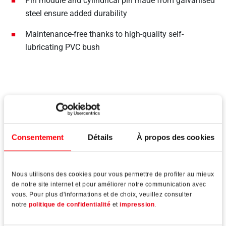
Pin module and cylindrical pin made from galvanised
steel ensure added durability
Maintenance-free thanks to high-quality self-
lubricating PVC bush
Adjustment
Consentement
Détails
À propos des cookies
Adjustment mechanism integrated in the hinge roller
Nous utilisons des cookies pour vous permettre de profiter au mieux
de notre site internet et pour améliorer notre communication avec
Height and lateral adjustment when fully assembled
vous. Pour plus d'informations et de choix, veuillez consulter
without undoing the fixing
notre
politique de confidentialité
et
impression
.
Continuous height and lateral adjustment possible