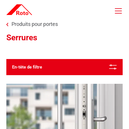
Skip to main content
You are here:
Produits pour portes
Serrures
Du plus récent
En-tête de filtre