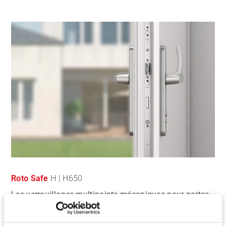
Roto Safe
H | H650
Les verrouillages multipoints mécaniques pour portes
condamnation à la poignée