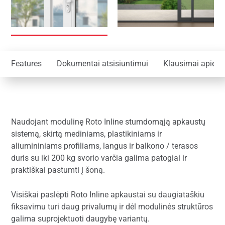
Features
Dokumentai atsisiuntimui
Klausimai apie p
Naudojant modulinę Roto Inline stumdomąją apkaustų
sistemą, skirtą mediniams, plastikiniams ir
aliumininiams profiliams, langus ir balkono / terasos
duris su iki 200 kg svorio varčia galima patogiai ir
praktiškai pastumti į šoną.
Visiškai paslėpti Roto Inline apkaustai su daugiataškiu
fiksavimu turi daug privalumų ir dėl modulinės struktūros
galima suprojektuoti daugybę variantų.