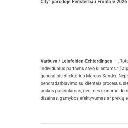
City“ parodoje Fensterbau Frontale 2026
Atsarginės dalys langams
Stogo 
Varšuva
/ Leinfelden-Echterdingen
– „Roto
individualus partneris savo klientams.“ Ta
generalinis direktorius Marcus Sander. Nep
bendradarbiavimo su klientais procesus, si
puikus pasirinkimas, nes mes skiriame dėm
dizainas, gamybos efektyvumas ar prekių ek