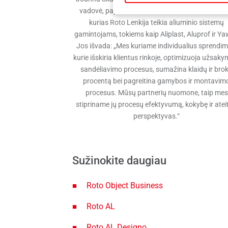
vadovė, papasakojo apie individualias paslauga
kurias Roto Lenkija teikia aliuminio sistemų
gamintojams, tokiems kaip Aliplast, Aluprof ir Ya
Jos išvada: „Mes kuriame individualius sprendim
kurie išskiria klientus rinkoje, optimizuoja užsaky
sandėliavimo procesus, sumažina klaidų ir bro
procentą bei pagreitina gamybos ir montavim
procesus. Mūsų partnerių nuomone, taip mes
stipriname jų procesų efektyvumą, kokybę ir atei
perspektyvas.“
Sužinokite daugiau
Roto Object Business
Roto AL
Roto AL Designo