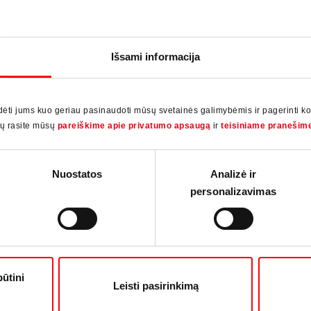
 FTT
pasikliauja Roto komponentais ir bandymų
as
kompetencija. Tikslas buvo supaprastinti gamybą,
Ame
f ir
tuo pačiu užtikrinant aukščiausią sandarumą ir
vyr
ai,
montavimo patogumą. Naudojami, be kita ko,
i
Išsami informacija
i
paslėptus vyrius „Roto NX | C“ ir Roto slenkstčius
mą
„Eifel TB“.
 ir
spr
ti jums kuo geriau pasinaudoti mūsų svetainės galimybėmis ir pagerinti k
ių rasite mūsų
pareiškime apie privatumo apsaugą
ir
teisiniame pranešim
Nuostatos
Analizė ir
personalizavimas
būtini
Leisti pasirinkimą
pos
20-ojoje tarptautinėje Roto specializuotos spaudos