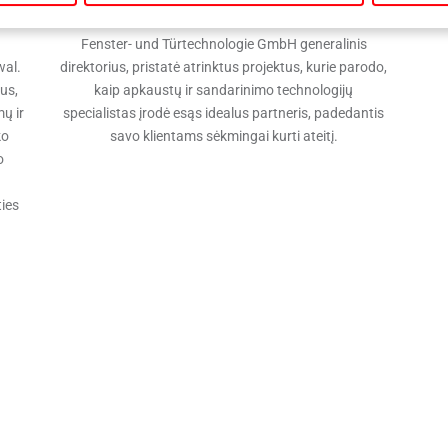
s,
dienoje Varšuvoje Marcus Sander, Roto Frank
Fenster- und Türtechnologie GmbH generalinis
wal.
direktorius, pristatė atrinktus projektus, kurie parodo,
us,
kaip apkaustų ir sandarinimo technologijų
mų ir
specialistas įrodė esąs idealus partneris, padedantis
ko
savo klientams sėkmingai kurti ateitį.
o
ties