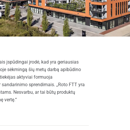
s įspūdingai įrodė, kad yra geriausias
enoje sėkmingą šių metų darbą apibūdino
iekėjas aktyviai formuoja
ir sandarinimo sprendimais. „Roto FTT yra
tams. Nesvarbu, ar tai būtų produktų
ę vertę.“