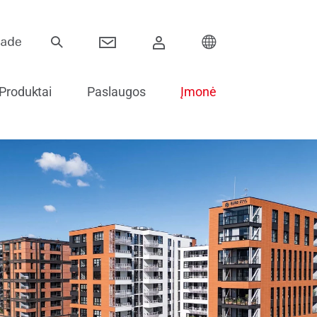
Produktai
Paslaugos
Įmonė
Vyriai
Stumdomos sistemos
Elektroniniai komponentai
Stiklinimo priedai
Atsarginės dalys durims