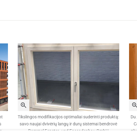
nt
Tikslingos modifikacijos optimaliai suderinti produktą:
Du 
s
savo naujai dvivėrių langų ir durų sistemai bendrovė
C
os
Rommel Fenster- und Fassadenbau GmbH
plu