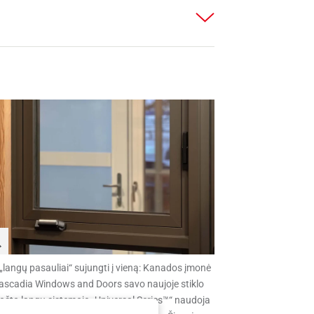
„langų pasauliai“ sujungti į vieną: Kanados įmonė
ascadia Windows and Doors savo naujoje stiklo
ošto langų sistemoje „Universal Series™“ naudoja