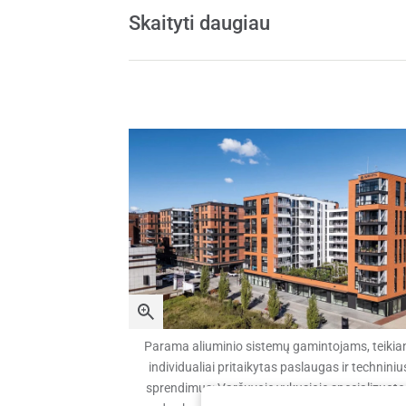
Skaityti daugiau
Parama aliuminio sistemų gamintojams, teikia
individualiai pritaikytas paslaugas ir techniniu
sprendimus: Varšuvoje vykusioje specializuot