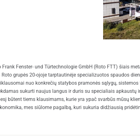
langai
 Frank Fenster- und Türtechnologie GmbH (Roto FTT) šiais metai
ip Roto grupės 20-ojoje tarptautinėje specializuotos spaudos di
riklausomai nuo konkrečių statybos pramonės sąlygų, sistemos t
ekdamas sukurti naujus langus ir duris su specialiais apkaustų 
esį būtent tiems klausimams, kurie yra ypač svarbūs mūsų klien
onomika, mes siūlome pagalbą, kuri sukuria didžiausią pridėtin