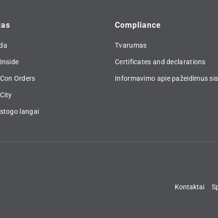
jas
Compliance
da
Tvarumas
Inside
Certificates and declarations
 Con Orders
Informavimo apie pažeidimus si
City
stogo langai
Kontaktai
Sp