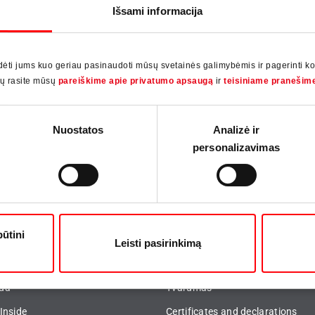
Išsami informacija
 vyriai Roto AL Designo taip
langai
sakas į tai, ko ieškojome.“
ti jums kuo geriau pasinaudoti mūsų svetainės galimybėmis ir pagerinti k
ndis
ių rasite mūsų
pareiškime apie privatumo apsaugą
ir
teisiniame pranešim
Nuostatos
Analizė ir
personalizavimas
būtini
Leisti pasirinkimą
jas
Compliance
da
Tvarumas
Inside
Certificates and declarations