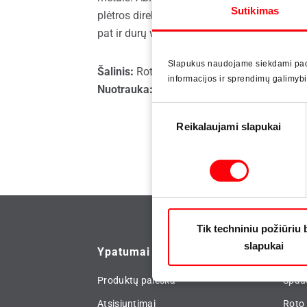
Sutikimas
plėtros direktorius Artur Blukacz: „Paslėpti
Atsarginės dalys langams
Stogo 
pat ir durų vyriai Roto Solid C yra puikus at
Slapukus naudojame siekdami padė
Šalinis
:
Roto Inside, 47 leidimas, 2021 bala
informacijos ir sprendimų galimyb
Nuotrauka
:
©
Yawal SA
Sutikimo
Reikalaujami slapukai
pasirinkimas
Tik techniniu požiūriu 
slapukai
Ypatumai
Nau
Produktų paieška
Spau
Atsisiuntimai
Roto 