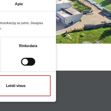
Apie
omunikaciją su jumis. Daugiau
e
.
Rinkodara
Leisti visus