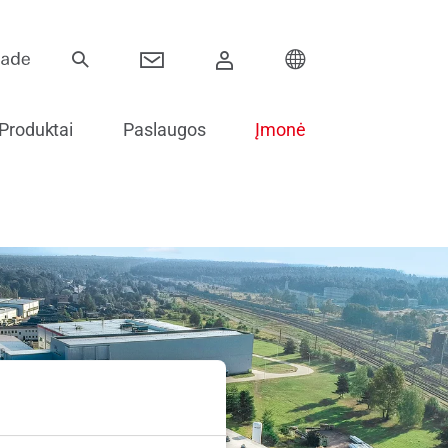
Produktai
Paslaugos
Įmonė
Vyriai
Stumdomos sistemos
Elektroniniai komponentai
Stiklinimo priedai
Atsarginės dalys durims