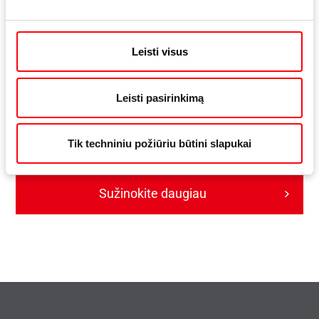
Leisti visus
Leisti pasirinkimą
Roto Patio Inowa
Išmanūs apkaustai išskirtinai sandarioms stumdomoms
Tik techniniu požiūriu būtini slapukai
sistemoms
Sužinokite daugiau