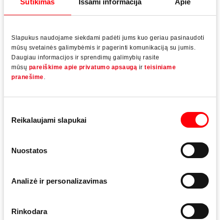
Sutikimas
Išsami informacija
Apie
Ventana-Gruppe
Slapukus naudojame siekdami padėti jums kuo geriau pasinaudoti
Ventana veržiasi į rinką su Roto Patio Inowa
mūsų svetainės galimybėmis ir pagerinti komunikaciją su jumis.
Daugiau informacijos ir sprendimų galimybių rasite
mūsų
pareiškime apie privatumo apsaugą
ir
teisiniame
pranešime
.
Produktai
Sutikimo
Reikalaujami slapukai
pasirinkimas
Nuostatos
Analizė ir personalizavimas
Rinkodara