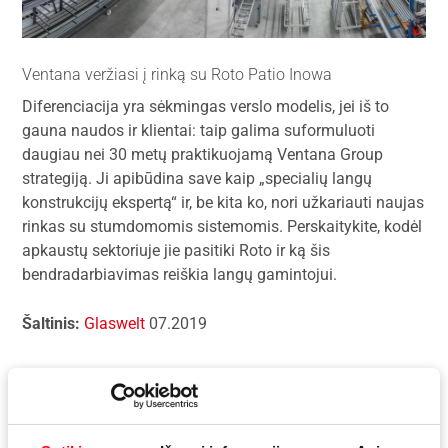
Ventana veržiasi į rinką su Roto Patio Inowa
Diferenciacija yra sėkmingas verslo modelis, jei iš to
gauna naudos ir klientai: taip galima suformuluoti
daugiau nei 30 metų praktikuojamą Ventana Group
strategiją. Ji apibūdina save kaip „specialių langų
konstrukcijų ekspertą“ ir, be kita ko, nori užkariauti naujas
rinkas su stumdomomis sistemomis. Perskaitykite, kodėl
apkaustų sektoriuje jie pasitiki Roto ir ką šis
bendradarbiavimas reiškia langų gamintojui.
Šaltinis:
Glaswelt
07.2019
Atsisiųsti reportažą