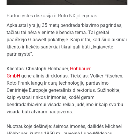
Partnerystės diskusija ir Roto NX įdiegimas
Apkaustai yra jų 35 metų bendradarbiavimo pagrindas,
tačiau tai nėra vienintelė bendra tema. Tai greitai
paaiškėjo Glaswelt pokalbyje. Kaip ir tai, kad šiuolaikiniai
kliento ir tiekėjo santykiai tikrai gali būti „lygiavertė
partnerystė“.
Klientas: Christoph Höhbauer,
Höhbauer
GmbH
generalinis direktorius. Tiekėjas: Volker Fitschen,
Roto Frank langų ir durų technologijų pardavimo
Centrinėje Europoje generalinis direktorius. Sužinokite,
kaip vystosi rinkos ir įmonės, kodėl geram
bendradarbiavimui visada reikia judėjimo ir kaip svarbu
visada būti atviram naujovėms.
Nuotraukoje dešinėje: šeimos įmonės, dailidės Michael
Höhbauer įkurtos 1950 m., buveinė Luhe-Wildenau