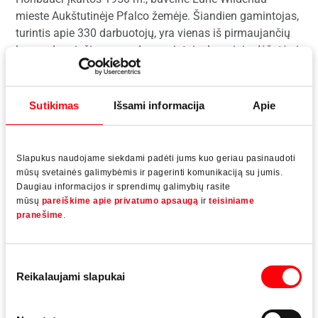
mieste Aukštutinėje Pfalco žemėje. Šiandien gamintojas,
turintis apie 330 darbuotojų, yra vienas iš pirmaujančių
langų, durų ir žiemos sodų gamintojų. Langinių dėžutės ir
decentralizuoti vėdinimo įtaisai papildo asortimentą.
Šaltinis:
Glaswelt
09.2019
Sutikimas
Išsami informacija
Apie
Nuotrauka:
©
Höhbauer GmbH
Slapukus naudojame siekdami padėti jums kuo geriau pasinaudoti
mūsų svetainės galimybėmis ir pagerinti komunikaciją su jumis.
Daugiau informacijos ir sprendimų galimybių rasite
Atsisiųsti reportažą
mūsų
pareiškime apie privatumo apsaugą
ir
teisiniame
pranešime
.
Höhbauer
Sutikimo
Partnerystės diskusija ir Roto NX įdiegimas
Reikalaujami slapukai
pasirinkimas