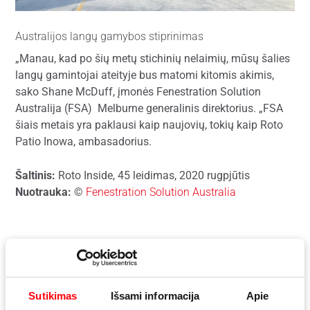
Australijos langų gamybos stiprinimas
„Manau, kad po šių metų stichinių nelaimių, mūsų šalies
langų gamintojai ateityje bus matomi kitomis akimis,
sako Shane McDuff, įmonės Fenestration Solution
Australija (FSA) Melburne generalinis direktorius. „FSA
šiais metais yra paklausi kaip naujovių, tokių kaip Roto
Patio Inowa, ambasadorius.
Šaltinis:
Roto Inside, 45 leidimas, 2020 rugpjūtis
Nuotrauka:
©
Fenestration Solution Australia
Atsisiųsti reportažą
Sutikimas
Išsami informacija
Apie