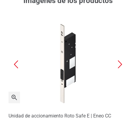
Imágenes de los productos
Unidad de accionamiento Roto Safe E | Eneo CC
Ene