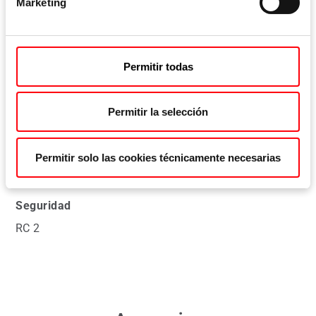
Marketing
92 mm
Cuadradillo de la cerradura
Permitir todas
8, 10
Permitir la selección
Variantes de pletina
F16/20/24, U6x24
Permitir solo las cookies técnicamente necesarias
Seguridad
RC 2