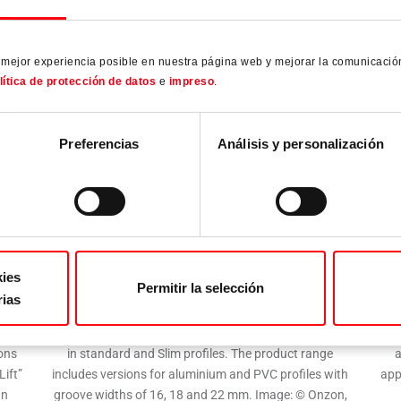
a mejor experiencia posible en nuestra página web y mejorar la comunicació
lítica de protección de datos
e
impreso
.
Preferencias
Análisis y personalización
kies
Permitir la selección
rias
nted
Lift&Slide hardware: Roto Patio Lift can be used both
The
ions
in standard and Slim profiles. The product range
a
Lift”
includes versions for aluminium and PVC profiles with
app
an
groove widths of 16, 18 and 22 mm. Image: © Onzon,