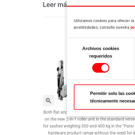
Leer más
Utilizamos cookies para ofrecer l
posibilidades, consulte nuestra
po
Selección
Archivos cookies
de
requeridos
consentimiento
Permitir solo las coo
técnicamente necesa
Both flat and round connecting rods can be mou
on the new 2-in-1 roller unit in the standard vers
for sashes weighing 300 and 400 kg in the “Patio 
hardware product range without the need for 