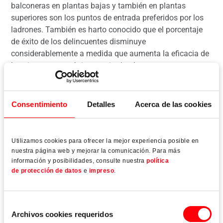
balconeras en plantas bajas y también en plantas
superiores son los puntos de entrada preferidos por los
ladrones. También es harto conocido que el porcentaje
de éxito de los delincuentes disminuye
considerablemente a medida que aumenta la eficacia de
los sistemas mecánicos antirrobo. Las empresas
especializadas pueden ofrecer ahora una nueva ventaja
de seguridad a sus clientes: la gama Roto NX incorpora
cerraderos de acero optimizados, según el fabricante, en
Consentimiento
Detalles
Acerca de las cookies
combinación con bulones de cierre de seguridad son
aptos para ventanas de PVC y madera hasta un nivel de
RC3.
Utilizamos cookies para ofrecer la mejor experiencia posible en
nuestra página web y mejorar la comunicación. Para más
información y posibilidades, consulte nuestra
política
de protección de datos
e
impreso
.
Leer más
Selección
Archivos cookies requeridos
de