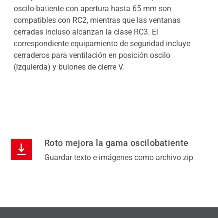
oscilo-batiente con apertura hasta 65 mm son
cie
compatibles con RC2, mientras que las ventanas
ben
La
cerradas incluso alcanzan la clase RC3. El
fabr
de
correspondiente equipamiento de seguridad incluye
fot
cerraderos para ventilación en posición oscilo
bas
(izquierda) y bulones de cierre V.
Roto mejora la gama oscilobatiente
Guardar texto e imágenes como archivo zip