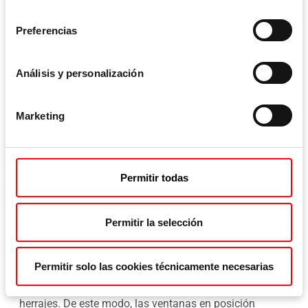
consentimiento
Preferencias
Análisis y personalización
Marketing
Permitir todas
Permitir la selección
Los componentes de acero actuales para el marco de
La 
Permitir solo las cookies técnicamente necesarias
la gama Roto NX también suponen una mejora para la
opt
ra
ventana TiltSafe, según destaca el especialista en
fab
herrajes. De este modo, las ventanas en posición
has